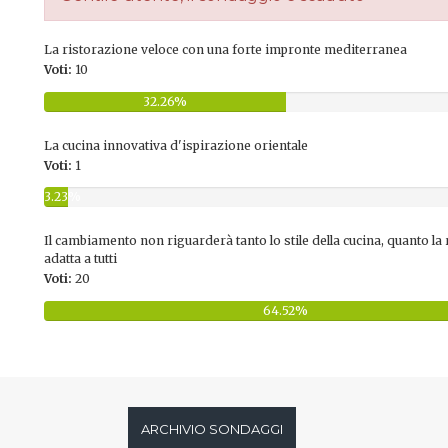
La ristorazione veloce con una forte impronte mediterranea
Voti:
10
32.26%
La cucina innovativa d'ispirazione orientale
Voti:
1
3.23%
Il cambiamento non riguarderà tanto lo stile della cucina, quanto la 
adatta a tutti
Voti:
20
64.52%
ARCHIVIO SONDAGGI