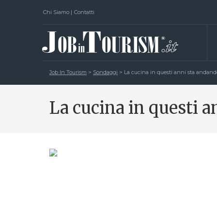
Chi Siamo
|
Contatti
Job In Tourism
>
Sondaggi
>
La cucina in questi anni sta andand
La cucina in questi 