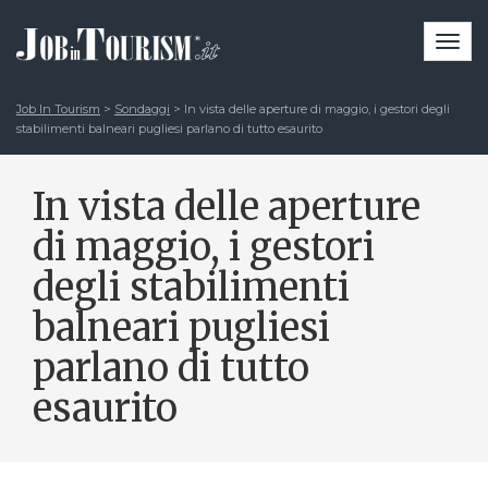
Togg
navi
Job In Tourism
>
Sondaggi
>
In vista delle aperture di maggio, i gestori degli
stabilimenti balneari pugliesi parlano di tutto esaurito
In vista delle aperture
di maggio, i gestori
degli stabilimenti
balneari pugliesi
parlano di tutto
esaurito