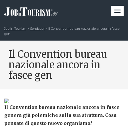
Togg
navi
Job In Tourism
>
Sondaggi
>
Il Convention bureau nazionale ancora in fasce
gen
Il Convention bureau
nazionale ancora in
fasce gen
Il Convention bureau nazionale ancora in fasce
genera già polemiche sulla sua struttura. Cosa
pensate di questo nuovo organismo?