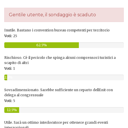
Gentile utente, il sondaggio è scaduto
Inutile. Bastano i convention bureau competenti per territorio
Voti:
25
62.5%
Rischioso. Cè il pericolo che spinga alcuni comprensori turistici a
scapito di altri
Voti:
1
2.5%
Sovradimensionato. Sarebbe sufficiente un reparto dellEnit con
delega al congressuale
Voti:
5
12.5%
Utile. Sarà un ottimo interlocutore per ottenere grandi eventi
internazionali