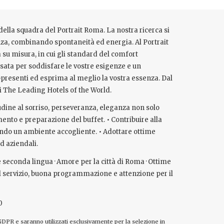
ella squadra del Portrait Roma. La nostra ricerca si
enza, combinando spontaneità ed energia. Al Portrait
 su misura, in cui gli standard del comfort
nsata per soddisfare le vostre esigenze e un
appresenti ed esprima al meglio la vostra essenza. Dal
di The Leading Hotels of the World.
itudine al sorriso, perseveranza, eleganza non solo
imento e preparazione del buffet. • Contribuire alla
eando un ambiente accogliente. • Adottare ottime
rd aziendali.
e seconda lingua · Amore per la città di Roma · Ottime
l servizio, buona programmazione e attenzione per il
0
GDPR e saranno utilizzati esclusivamente per la selezione in