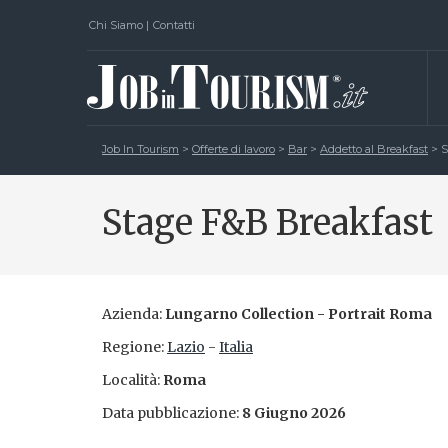
Chi Siamo
|
Contatti
Job In Tourism
>
Offerte di lavoro
>
Bar
>
Addetto al Breakfast
>
S
Stage F&B Breakfast
Azienda:
Lungarno Collection - Portrait Roma
Regione:
Lazio
-
Italia
Località:
Roma
Data pubblicazione:
8 Giugno 2026