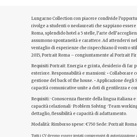
Lungarno Collection con piacere condivide l’opportun
rivolge a studenti o neolaureati che sappiano essere
Roma, splendido hotel a 5 stelle, l’arte dell’accogli
assumono spontaneità e carattere. Ad attendervi nella
ventaglio di esperienze che rispecchiano il vostro st
2015, Portrait Roma – congiuntamente al Portrait Fire
Requisiti Portrait: Energia e grinta, desiderio di far
esteriore. Responsabilità e mansioni: • Collaborare con
gestione del back of the house. • Applicazione degli
capacità comunicative unite a doti di gentilezza e corte
Requisiti: · Conoscenza fluente della lingua italiana
capacità relazionali · Problem Solving · Team worki
dettaglio, flessibilità e capacità di adattamento.
Modalità: Rimborso spese: €750 Sede: Portrait Roma –
Tutti i CV devono essere inviati comprensivi di autorizzazione