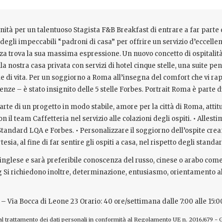
ità per un talentuoso Stagista F&B Breakfast di entrare a far parte d
 degli impeccabili “padroni di casa” per offrire un servizio d’eccell
enza trova la sua massima espressione. Un nuovo concetto di ospitalità
 nostra casa privata con servizi di hotel cinque stelle, una suite pe
ile di vita. Per un soggiorno a Roma all’insegna del comfort che vi r
nze – è stato insignito delle 5 stelle Forbes. Portrait Roma è parte 
 parte di un progetto in modo stabile, amore per la città di Roma, att
 il team Caffetteria nel servizio alle colazioni degli ospiti. • Allest
 Standard LQA e Forbes. • Personalizzare il soggiorno dell’ospite cr
sia, al fine di far sentire gli ospiti a casa, nel rispetto degli standa
 e inglese e sarà preferibile conoscenza del russo, cinese o arabo com
ng Si richiedono inoltre, determinazione, entusiasmo, orientamento a
 Via Bocca di Leone 23 Orario: 40 ore/settimana dalle 7:00 alle 15:0
 al trattamento dei dati personali in conformità al Regolamento UE n. 2016/679 - 