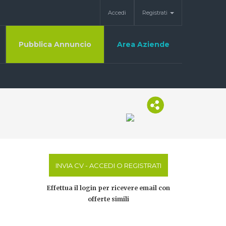
Accedi
Registrati
Pubblica Annuncio
Area Aziende
INVIA CV - ACCEDI O REGISTRATI
Effettua il login per ricevere email con
offerte simili