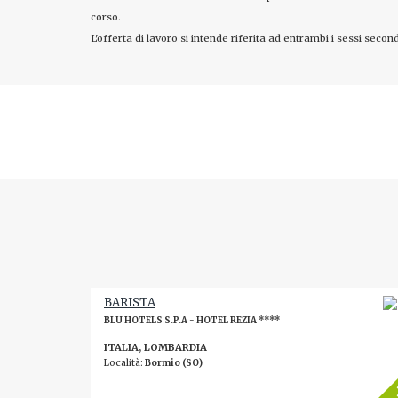
corso.
L'offerta di lavoro si intende riferita ad entrambi i sessi second
BARISTA
BLU HOTELS S.P.A - HOTEL REZIA ****
ITALIA, LOMBARDIA
Località:
Bormio (SO)