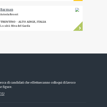
Barman
Astoria Resort
TRENTINO - ALTO ADIGE, ITALIA
Località:
Riva del Garda
erca di candidati che effettueranno colloqui di lavoro
he figure.
IS!