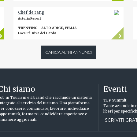
Chef de rang
Astoria Resort
TRENTINO - ALTO ADIGE, ITALIA
Località:
Riva del Garda
CARICA ALTRI ANNUNCI
Chi siamo
Eventi
Job in Tourism è il brand che racchiude un sistema
TFP Summit
integrato al servizio del turismo. Una piattaforma
Tante aziende in c
per conoscere, comunicare, lavorare, individuare
liberi per specific
opportunità, formarsi, condividere esperienze e
rimanere aggiornati.
ISCRIVITI GRAT