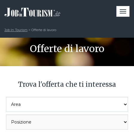
Togg
navi
Job In Tourism
>
Offerte di lavoro
Offerte di lavoro
Trova l'offerta che ti interessa