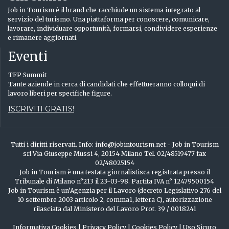
Job in Tourism è il brand che racchiude un sistema integrato al
servizio del turismo. Una piattaforma per conoscere, comunicare,
lavorare, individuare opportunità, formarsi, condividere esperienze
e rimanere aggiornati.
Eventi
TFP Summit
Tante aziende in cerca di candidati che effettueranno colloqui di
lavoro liberi per specifiche figure.
ISCRIVITI GRATIS!
Tutti i diritti riservati. Info: info@jobintourism.net - Job in Tourism
srl Via Giuseppe Mussi 4, 20154 Milano Tel. 02/48519477 fax
02/48025154
Job in Tourism è una testata giornalistisca registrata presso il
Tribunale di Milano n°213 il 23-03-98. Partita IVA n° 12479500154
Job in Tourism è un’Agenzia per il Lavoro (decreto Legislativo 276 del
10 settembre 2003 articolo 2, comma1, lettera C), autorizzazione
rilasciata dal Ministero del Lavoro Prot. 39 / 0018241
Informativa Cookies
|
Privacy Policy
|
Cookies Policy
|
Uso Sicuro