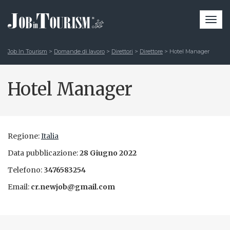
Togg
navi
Job In Tourism
>
Domande di lavoro
>
Direttori
>
Direttore
>
Hotel Manager
Hotel Manager
Regione:
Italia
Data pubblicazione:
28 Giugno 2022
Telefono:
3476583254
Email:
cr.newjob@gmail.com