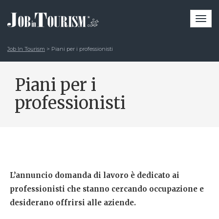
Togg
navi
Job In Tourism
>
Piani per i professionisti
Piani per i
professionisti
L’annuncio domanda di lavoro è dedicato ai
professionisti che stanno cercando occupazione e
desiderano offrirsi alle aziende.