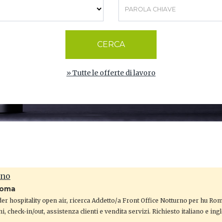
CERCA
» Tutte le offerte di lavoro
rno
Roma
r hospitality open air, ricerca Addetto/a Front Office Notturno per hu R
ni, check-in/out, assistenza clienti e vendita servizi. Richiesto italiano e ing