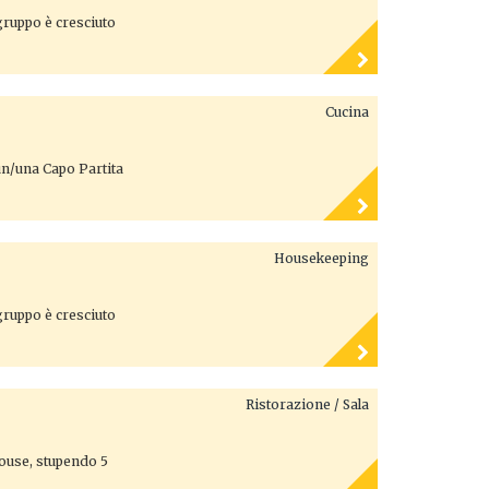
 gruppo è cresciuto
Cucina
 un/una Capo Partita
Housekeeping
 gruppo è cresciuto
Ristorazione / Sala
House, stupendo 5