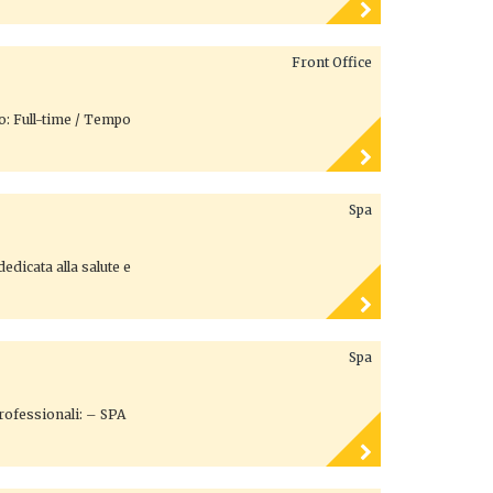
Front Office
to: Full-time / Tempo
Spa
edicata alla salute e
Spa
professionali: – SPA