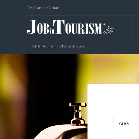
Chi Siamo
|
Contatti
Job In Tourism
>
Offerte di lavoro