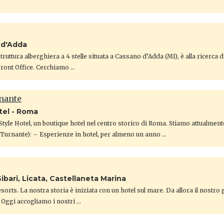
 d'Adda
ruttura alberghiera a 4 stelle situata a Cassano d’Adda (MI), è alla ricerca d
Front Office. Cerchiamo …
rnante
tel - Roma
tyle Hotel, un boutique hotel nel centro storico di Roma. Stiamo attualmen
e Turnante): – Esperienze in hotel, per almeno un anno …
ibari, Licata, Castellaneta Marina
orts. La nostra storia è iniziata con un hotel sul mare. Da allora il nostro
 Oggi accogliamo i nostri …