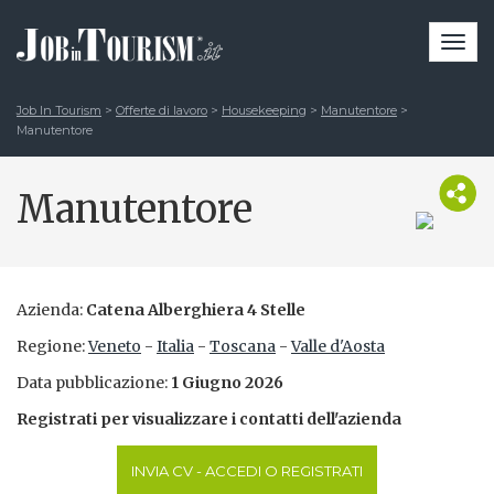
Togg
navi
Job In Tourism
>
Offerte di lavoro
>
Housekeeping
>
Manutentore
>
Manutentore
Manutentore
Azienda:
Catena Alberghiera 4 Stelle
Regione:
Veneto
-
Italia
-
Toscana
-
Valle d'Aosta
Data pubblicazione:
1 Giugno 2026
Registrati per visualizzare i contatti dell'azienda
INVIA CV - ACCEDI O REGISTRATI