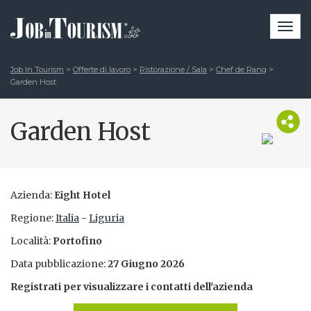
Togg
navi
Job In Tourism
>
Offerte di lavoro
>
Ristorazione / Sala
>
Chef de Rang
>
Garden Host
Garden Host
Azienda:
Eight Hotel
Regione:
Italia
-
Liguria
Località:
Portofino
Data pubblicazione:
27 Giugno 2026
Registrati per visualizzare i contatti dell'azienda