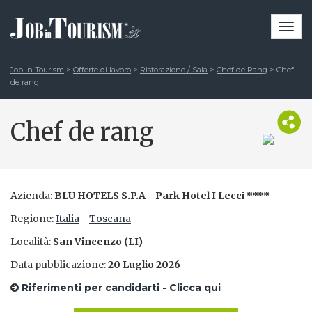
Togg
navi
Job In Tourism
>
Offerte di lavoro
>
Ristorazione / Sala
>
Chef de Rang
>
Chef
de rang
Chef de rang
Azienda:
BLU HOTELS S.P.A - Park Hotel I Lecci ****
Regione:
Italia
-
Toscana
Località:
San Vincenzo (LI)
Data pubblicazione:
20 Luglio 2026
Riferimenti per candidarti - Clicca qui