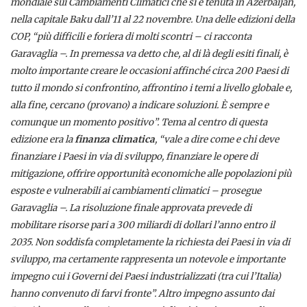
mondiale sui Cambiamenti Climatici che si è tenuta in Azerbaijan,
nella capitale Baku dall’11 al 22 novembre. Una delle edizioni della
COP, “più difficili e foriera di molti scontri – ci racconta
Garavaglia –. In premessa va detto che, al di là degli esiti finali, è
molto importante creare le occasioni affinché circa 200 Paesi di
tutto il mondo si confrontino, affrontino i temi a livello globale e,
alla fine, cercano (provano) a indicare soluzioni. È sempre e
comunque un momento positivo”. T
ema al centro di questa
edizione era la
finanza climatica
, “vale a dire come e chi deve
finanziare i Paesi in via di sviluppo, finanziare le opere di
mitigazione, offrire opportunità economiche alle popolazioni più
esposte e vulnerabili ai cambiamenti climatici – prosegue
Garavaglia –. La risoluzione finale approvata prevede di
mobilitare risorse pari a 300 miliardi di dollari l’anno entro il
2035. Non soddisfa completamente la richiesta dei Paesi in via di
sviluppo, ma certamente rappresenta un notevole e importante
impegno cui i Governi dei Paesi industrializzati (tra cui l’Italia)
hanno convenuto di farvi fronte”.
Altro impegno assunto dai