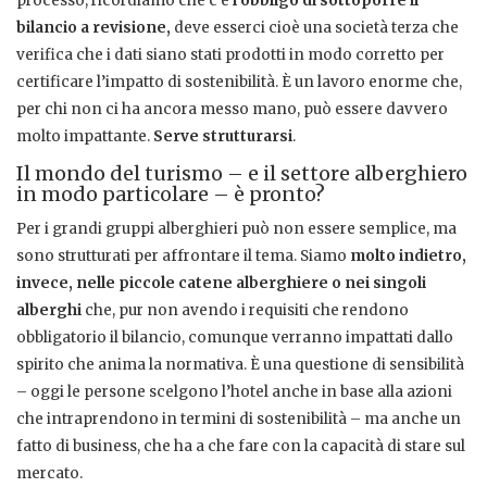
processo, ricordiamo che c’è
l’obbligo di sottoporre il
bilancio a revisione,
deve esserci cioè una società terza che
verifica che i dati siano stati prodotti in modo corretto per
certificare l’impatto di sostenibilità. È un lavoro enorme che,
per chi non ci ha ancora messo mano, può essere davvero
molto impattante.
Serve strutturarsi
.
Il mondo del turismo – e il settore alberghiero
in modo particolare – è pronto?
Per i grandi gruppi alberghieri può non essere semplice, ma
sono strutturati per affrontare il tema. Siamo
molto indietro,
invece, nelle piccole catene alberghiere o nei singoli
alberghi
che, pur non avendo i requisiti che rendono
obbligatorio il bilancio, comunque verranno impattati dallo
spirito che anima la normativa. È una questione di sensibilità
– oggi le persone scelgono l’hotel anche in base alla azioni
che intraprendono in termini di sostenibilità – ma anche un
fatto di business, che ha a che fare con la capacità di stare sul
mercato.