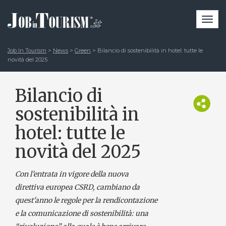
Togg
navi
Job In Tourism
>
News
>
Green
>
Bilancio di sostenibilità in hotel: tutte le
novità del 2025
Bilancio di
sostenibilità in
hotel: tutte le
novità del 2025
Con l’entrata in vigore della nuova
direttiva europea CSRD, cambiano da
quest'anno le regole per la rendicontazione
e la comunicazione di sostenibilità: una