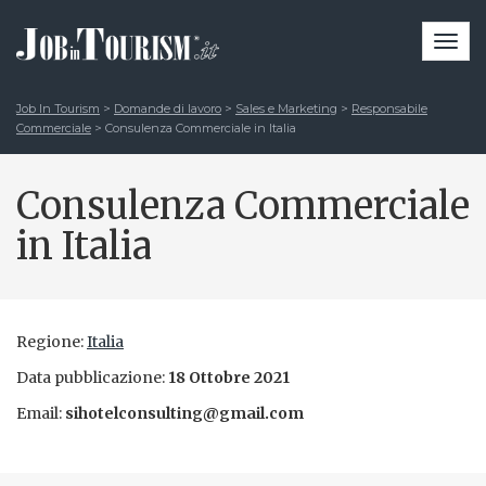
Togg
navi
Job In Tourism
>
Domande di lavoro
>
Sales e Marketing
>
Responsabile
Commerciale
>
Consulenza Commerciale in Italia
Consulenza Commerciale
in Italia
Regione:
Italia
Data pubblicazione:
18 Ottobre 2021
Email:
sihotelconsulting@gmail.com