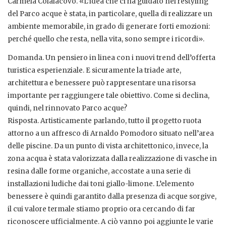
Carmela Colaiacovo. «L’idea che ci ha guidato nel restyling
del Parco acque è stata, in particolare, quella di realizzare un
ambiente memorabile, in grado di generare forti emozioni:
perché quello che resta, nella vita, sono sempre i ricordi».
Domanda. Un pensiero in linea con i nuovi trend dell’offerta
turistica esperienziale. E sicuramente la triade arte,
architettura e benessere può rappresentare una risorsa
importante per raggiungere tale obiettivo. Come si declina,
quindi, nel rinnovato Parco acque?
Risposta. Artisticamente parlando, tutto il progetto ruota
attorno a un affresco di Arnaldo Pomodoro situato nell’area
delle piscine. Da un punto di vista architettonico, invece, la
zona acqua è stata valorizzata dalla realizzazione di vasche in
resina dalle forme organiche, accostate a una serie di
installazioni ludiche dai toni giallo-limone. L’elemento
benessere è quindi garantito dalla presenza di acque sorgive,
il cui valore termale stiamo proprio ora cercando di far
riconoscere ufficialmente. A ciò vanno poi aggiunte le varie