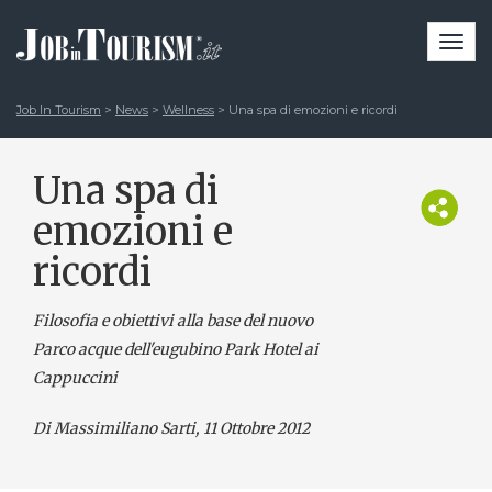
Togg
navi
Job In Tourism
>
News
>
Wellness
>
Una spa di emozioni e ricordi
Una spa di
emozioni e
ricordi
Filosofia e obiettivi alla base del nuovo
Parco acque dell'eugubino Park Hotel ai
Cappuccini
Di Massimiliano Sarti
, 11 Ottobre 2012