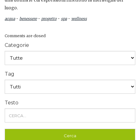
una donna le cui espressioni riflettono la meraviglia del
luogo.
-
-
-
-
acqua
benessere
progetto
spa
wellness
Comments are closed
Categorie
Tag
Testo