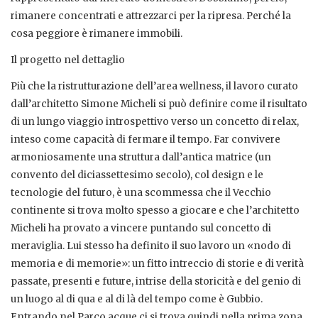
rimanere concentrati e attrezzarci per la ripresa. Perché la
cosa peggiore è rimanere immobili.
Il progetto nel dettaglio
Più che la ristrutturazione dell’area wellness, il lavoro curato
dall’architetto Simone Micheli si può definire come il risultato
di un lungo viaggio introspettivo verso un concetto di relax,
inteso come capacità di fermare il tempo. Far convivere
armoniosamente una struttura dall’antica matrice (un
convento del diciassettesimo secolo), col design e le
tecnologie del futuro, è una scommessa che il Vecchio
continente si trova molto spesso a giocare e che l’architetto
Micheli ha provato a vincere puntando sul concetto di
meraviglia. Lui stesso ha definito il suo lavoro un «nodo di
memoria e di memorie»: un fitto intreccio di storie e di verità
passate, presenti e future, intrise della storicità e del genio di
un luogo al di qua e al di là del tempo come è Gubbio.
Entrando nel Parco acque ci si trova quindi nella prima zona