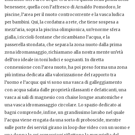
benessere, quella con l’affresco di Arnaldo Pomodoro, le
piscine, l’area per il nuoto controcorrente e la vasca ludica
per bambini. Qui, la cordatura a rete, che tiene sospesa a
mezz’aria, sopra la piscina olimpionica, un’enorme sfera
gialla, i riccioli-fontane che ricambiano l’acqua, e la
passerella stondata, che separa la zona nuoto dalla prima
zona idromassaggio, richiamano alla nostra mente un’età
dell’oro ideale in toni ludici e sognanti. In diretta
connessione con l’area nuoto, ha poi preso forma una zona
più intima dedicata alla valorizzazione del rapporto tra
l’uomo e l’acqua: qui vi sono una vasca di galleggiamento
con acqua salata dalle proprietà rilassanti e defaticanti, una
vasca ai sali di magnesio con chaise longue anatomiche e
una vasca idromassaggio circolare. Lo spazio dedicato ai
bagni comprende, infine, un grandissimo lavabo nel quale
l’acqua viene erogata da una sorta di proboscide, mentre
sulle porte dei servizi girano in loop due video con un uomo e