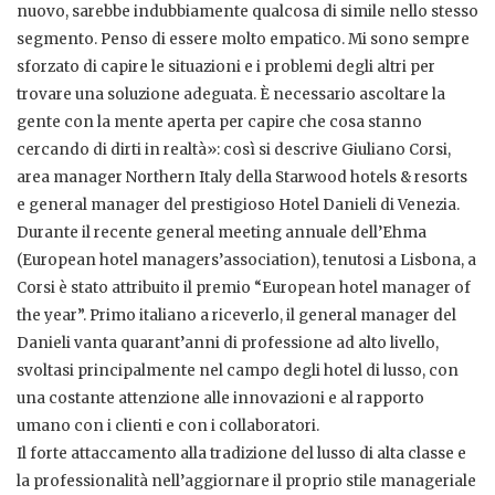
nuovo, sarebbe indubbiamente qualcosa di simile nello stesso
segmento. Penso di essere molto empatico. Mi sono sempre
sforzato di capire le situazioni e i problemi degli altri per
trovare una soluzione adeguata. È necessario ascoltare la
gente con la mente aperta per capire che cosa stanno
cercando di dirti in realtà»: così si descrive Giuliano Corsi,
area manager Northern Italy della Starwood hotels & resorts
e general manager del prestigioso Hotel Danieli di Venezia.
Durante il recente general meeting annuale dell’Ehma
(European hotel managers’association), tenutosi a Lisbona, a
Corsi è stato attribuito il premio “European hotel manager of
the year”. Primo italiano a riceverlo, il general manager del
Danieli vanta quarant’anni di professione ad alto livello,
svoltasi principalmente nel campo degli hotel di lusso, con
una costante attenzione alle innovazioni e al rapporto
umano con i clienti e con i collaboratori.
Il forte attaccamento alla tradizione del lusso di alta classe e
la professionalità nell’aggiornare il proprio stile manageriale