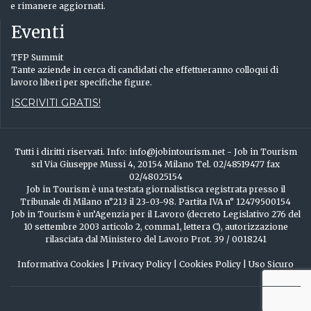
e rimanere aggiornati.
Eventi
TFP Summit
Tante aziende in cerca di candidati che effettueranno colloqui di
lavoro liberi per specifiche figure.
ISCRIVITI GRATIS!
Tutti i diritti riservati. Info: info@jobintourism.net - Job in Tourism
srl Via Giuseppe Mussi 4, 20154 Milano Tel. 02/48519477 fax
02/48025154
Job in Tourism è una testata giornalistisca registrata presso il
Tribunale di Milano n°213 il 23-03-98. Partita IVA n° 12479500154
Job in Tourism è un’Agenzia per il Lavoro (decreto Legislativo 276 del
10 settembre 2003 articolo 2, comma1, lettera C), autorizzazione
rilasciata dal Ministero del Lavoro Prot. 39 / 0018241
Informativa Cookies
|
Privacy Policy
|
Cookies Policy
|
Uso Sicuro