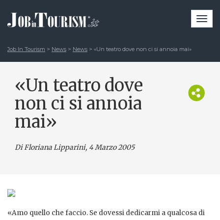
Togg
navi
Job In Tourism
>
News
>
News
>
«Un teatro dove non ci si annoia mai»
«Un teatro dove
non ci si annoia
mai»
Di Floriana Lipparini
, 4 Marzo 2005
«Amo quello che faccio. Se dovessi dedicarmi a qualcosa di