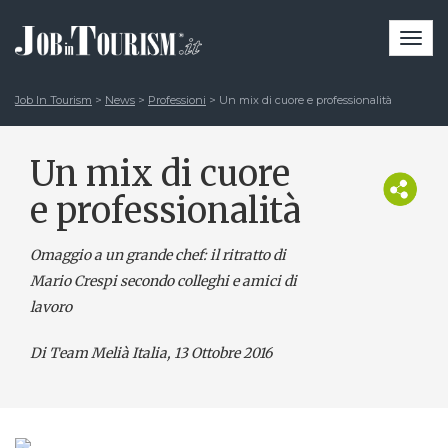
Togg
navi
Job In Tourism
>
News
>
Professioni
>
Un mix di cuore e professionalità
Un mix di cuore
e professionalità
Omaggio a un grande chef: il ritratto di
Mario Crespi secondo colleghi e amici di
lavoro
Di Team Melià Italia
, 13 Ottobre 2016