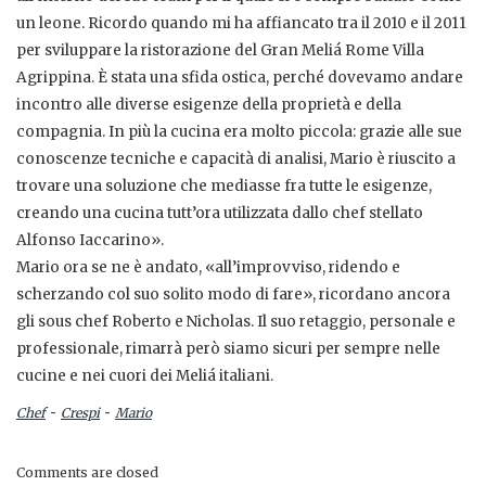
un leone. Ricordo quando mi ha affiancato tra il 2010 e il 2011
per sviluppare la ristorazione del Gran Meliá Rome Villa
Agrippina. È stata una sfida ostica, perché dovevamo andare
incontro alle diverse esigenze della proprietà e della
compagnia. In più la cucina era molto piccola: grazie alle sue
conoscenze tecniche e capacità di analisi, Mario è riuscito a
trovare una soluzione che mediasse fra tutte le esigenze,
creando una cucina tutt’ora utilizzata dallo chef stellato
Alfonso Iaccarino».
Mario ora se ne è andato, «all’improvviso, ridendo e
scherzando col suo solito modo di fare», ricordano ancora
gli sous chef Roberto e Nicholas. Il suo retaggio, personale e
professionale, rimarrà però siamo sicuri per sempre nelle
cucine e nei cuori dei Meliá italiani.
-
-
Chef
Crespi
Mario
Comments are closed