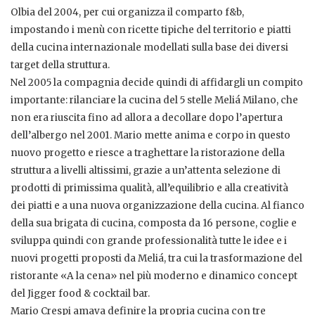
Olbia del 2004, per cui organizza il comparto f&b,
impostando i menù con ricette tipiche del territorio e piatti
della cucina internazionale modellati sulla base dei diversi
target della struttura.
Nel 2005 la compagnia decide quindi di affidargli un compito
importante: rilanciare la cucina del 5 stelle Meliá Milano, che
non era riuscita fino ad allora a decollare dopo l’apertura
dell’albergo nel 2001. Mario mette anima e corpo in questo
nuovo progetto e riesce a traghettare la ristorazione della
struttura a livelli altissimi, grazie a un’attenta selezione di
prodotti di primissima qualità, all’equilibrio e alla creatività
dei piatti e a una nuova organizzazione della cucina. Al fianco
della sua brigata di cucina, composta da 16 persone, coglie e
sviluppa quindi con grande professionalità tutte le idee e i
nuovi progetti proposti da Meliá, tra cui la trasformazione del
ristorante «A la cena» nel più moderno e dinamico concept
del Jigger food & cocktail bar.
Mario Crespi amava definire la propria cucina con tre