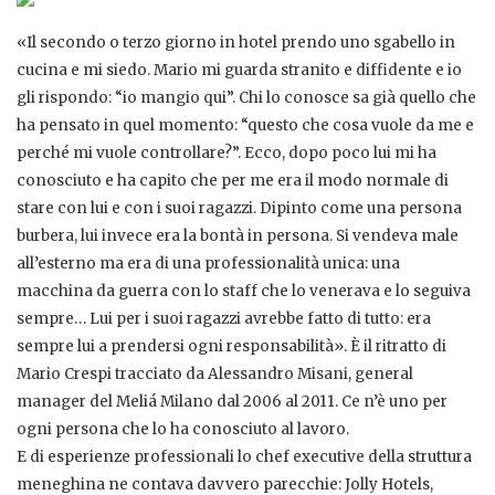
«Il secondo o terzo giorno in hotel prendo uno sgabello in
cucina e mi siedo. Mario mi guarda stranito e diffidente e io
gli rispondo: “io mangio qui”. Chi lo conosce sa già quello che
ha pensato in quel momento: “questo che cosa vuole da me e
perché mi vuole controllare?”. Ecco, dopo poco lui mi ha
conosciuto e ha capito che per me era il modo normale di
stare con lui e con i suoi ragazzi. Dipinto come una persona
burbera, lui invece era la bontà in persona. Si vendeva male
all’esterno ma era di una professionalità unica: una
macchina da guerra con lo staff che lo venerava e lo seguiva
sempre… Lui per i suoi ragazzi avrebbe fatto di tutto: era
sempre lui a prendersi ogni responsabilità». È il ritratto di
Mario Crespi tracciato da Alessandro Misani, general
manager del Meliá Milano dal 2006 al 2011. Ce n’è uno per
ogni persona che lo ha conosciuto al lavoro.
E di esperienze professionali lo chef executive della struttura
meneghina ne contava davvero parecchie: Jolly Hotels,