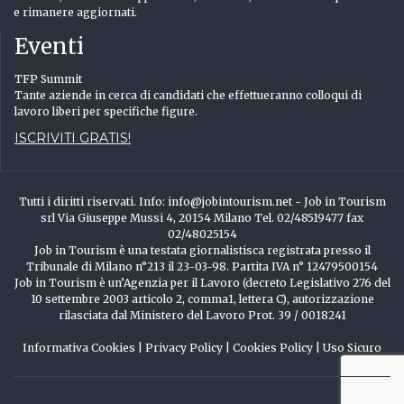
e rimanere aggiornati.
Eventi
TFP Summit
Tante aziende in cerca di candidati che effettueranno colloqui di
lavoro liberi per specifiche figure.
ISCRIVITI GRATIS!
Tutti i diritti riservati. Info: info@jobintourism.net - Job in Tourism
srl Via Giuseppe Mussi 4, 20154 Milano Tel. 02/48519477 fax
02/48025154
Job in Tourism è una testata giornalistisca registrata presso il
Tribunale di Milano n°213 il 23-03-98. Partita IVA n° 12479500154
Job in Tourism è un’Agenzia per il Lavoro (decreto Legislativo 276 del
10 settembre 2003 articolo 2, comma1, lettera C), autorizzazione
rilasciata dal Ministero del Lavoro Prot. 39 / 0018241
Informativa Cookies
|
Privacy Policy
|
Cookies Policy
|
Uso Sicuro