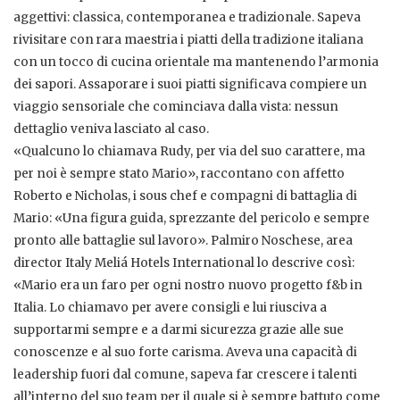
aggettivi: classica, contemporanea e tradizionale. Sapeva
rivisitare con rara maestria i piatti della tradizione italiana
con un tocco di cucina orientale ma mantenendo l’armonia
dei sapori. Assaporare i suoi piatti significava compiere un
viaggio sensoriale che cominciava dalla vista: nessun
dettaglio veniva lasciato al caso.
«Qualcuno lo chiamava Rudy, per via del suo carattere, ma
per noi è sempre stato Mario», raccontano con affetto
Roberto e Nicholas, i sous chef e compagni di battaglia di
Mario: «Una figura guida, sprezzante del pericolo e sempre
pronto alle battaglie sul lavoro». Palmiro Noschese, area
director Italy Meliá Hotels International lo descrive così:
«Mario era un faro per ogni nostro nuovo progetto f&b in
Italia. Lo chiamavo per avere consigli e lui riusciva a
supportarmi sempre e a darmi sicurezza grazie alle sue
conoscenze e al suo forte carisma. Aveva una capacità di
leadership fuori dal comune, sapeva far crescere i talenti
all’interno del suo team per il quale si è sempre battuto come