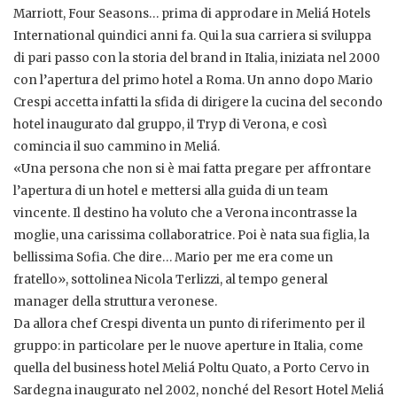
Marriott, Four Seasons… prima di approdare in Meliá Hotels
International quindici anni fa. Qui la sua carriera si sviluppa
di pari passo con la storia del brand in Italia, iniziata nel 2000
con l’apertura del primo hotel a Roma. Un anno dopo Mario
Crespi accetta infatti la sfida di dirigere la cucina del secondo
hotel inaugurato dal gruppo, il Tryp di Verona, e così
comincia il suo cammino in Meliá.
«Una persona che non si è mai fatta pregare per affrontare
l’apertura di un hotel e mettersi alla guida di un team
vincente. Il destino ha voluto che a Verona incontrasse la
moglie, una carissima collaboratrice. Poi è nata sua figlia, la
bellissima Sofia. Che dire… Mario per me era come un
fratello», sottolinea Nicola Terlizzi, al tempo general
manager della struttura veronese.
Da allora chef Crespi diventa un punto di riferimento per il
gruppo: in particolare per le nuove aperture in Italia, come
quella del business hotel Meliá Poltu Quato, a Porto Cervo in
Sardegna inaugurato nel 2002, nonché del Resort Hotel Meliá