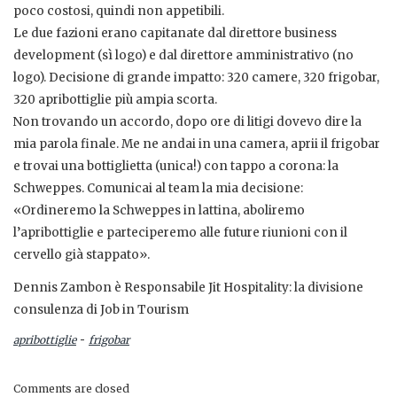
poco costosi, quindi non appetibili.
Le due fazioni erano capitanate dal direttore business
development (sì logo) e dal direttore amministrativo (no
logo). Decisione di grande impatto: 320 camere, 320 frigobar,
320 apribottiglie più ampia scorta.
Non trovando un accordo, dopo ore di litigi dovevo dire la
mia parola finale. Me ne andai in una camera, aprii il frigobar
e trovai una bottiglietta (unica!) con tappo a corona: la
Schweppes. Comunicai al team la mia decisione:
«Ordineremo la Schweppes in lattina, aboliremo
l’apribottiglie e parteciperemo alle future riunioni con il
cervello già stappato».
Dennis Zambon è Responsabile Jit Hospitality: la divisione
consulenza di Job in Tourism
-
apribottiglie
frigobar
Comments are closed