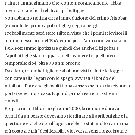
Painter. Immaginiamo che, contemporaneamente, abbia
inventato anche il relativo apribottiglie.
Non abbiamo notizia circa l’introduzione del primo frigobar
(e quindi del primo apribottiglie) negli alberghi.
Probabilmente sarà stato Hilton, visto che i primi televisori li
hanno messi loro nel 1947, come pure l’aria condizionata nel
1955. Potremmo ipotizzare quindi che anche il frigobar e
l’apribottiglie siano apparsi nelle camere in quell’arco
temporale: cioè, oltre 70 anni orsono.
Da allora, di apribottiglie ne abbiamo visti di tutte le fogge:
con catenella, legati con lo spago, avvitati al bordo del
minibar… Pare che gli ospiti impazzissero se non riuscivano a
portarsene uno a casa. E quindi, a mali estremi, estremi
rimedi.
Proprio in un Hilton, negli anni 2000; la riunione durava
ormai da un pezzo: dovevamo riordinare gli apribottiglie e la
questione era che con il logo sarebbero stati molto carini ma
più costosi e più “desiderabili”. Viceversa, senza logo, brutti e