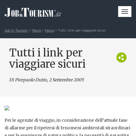
Togg
navi
Job In Tourism
>
News
>
News
>
Tutti i link per viaggiare sicuri
Tutti i link per
viaggiare sicuri
Di Pierpaolo Dutto
, 2 Settembre 2005
Per le agenzie di viaggio, in considerazione dell’attuale fase
di allarme per il ripetersi di fenomeni ambientali straordinari
e per le evenienze di natura politica, la necessità di garantire