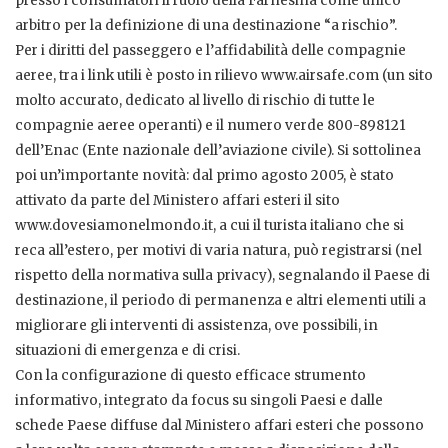
presso i consumatori il ruolo della Farnesina come unico
arbitro per la definizione di una destinazione “a rischio”.
Per i diritti del passeggero e l’affidabilità delle compagnie
aeree, tra i link utili è posto in rilievo www.airsafe.com (un sito
molto accurato, dedicato al livello di rischio di tutte le
compagnie aeree operanti) e il numero verde 800-898121
dell’Enac (Ente nazionale dell’aviazione civile). Si sottolinea
poi un’importante novità: dal primo agosto 2005, è stato
attivato da parte del Ministero affari esteri il sito
www.dovesiamonelmondo.it, a cui il turista italiano che si
reca all’estero, per motivi di varia natura, può registrarsi (nel
rispetto della normativa sulla privacy), segnalando il Paese di
destinazione, il periodo di permanenza e altri elementi utili a
migliorare gli interventi di assistenza, ove possibili, in
situazioni di emergenza e di crisi.
Con la configurazione di questo efficace strumento
informativo, integrato da focus su singoli Paesi e dalle
schede Paese diffuse dal Ministero affari esteri che possono