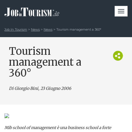
Togg
navi
Job In Tourism
>
News
>
News
>
Tourism management a 360°
Tourism
management a
360°
Di Giorgio Bini
, 23 Giugno 2006
Mib school of management è una business school a forte