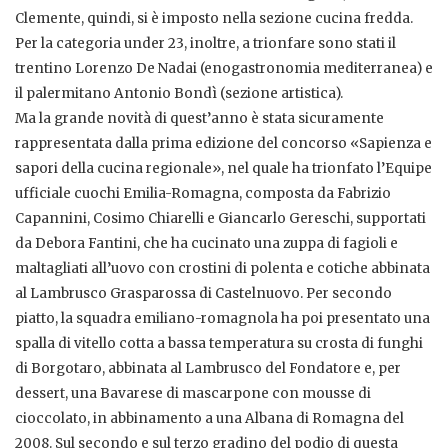
Clemente, quindi, si è imposto nella sezione cucina fredda.
Per la categoria under 23, inoltre, a trionfare sono stati il
trentino Lorenzo De Nadai (enogastronomia mediterranea) e
il palermitano Antonio Bondì (sezione artistica).
Ma la grande novità di quest’anno è stata sicuramente
rappresentata dalla prima edizione del concorso «Sapienza e
sapori della cucina regionale», nel quale ha trionfato l’Equipe
ufficiale cuochi Emilia-Romagna, composta da Fabrizio
Capannini, Cosimo Chiarelli e Giancarlo Gereschi, supportati
da Debora Fantini, che ha cucinato una zuppa di fagioli e
maltagliati all’uovo con crostini di polenta e cotiche abbinata
al Lambrusco Grasparossa di Castelnuovo. Per secondo
piatto, la squadra emiliano-romagnola ha poi presentato una
spalla di vitello cotta a bassa temperatura su crosta di funghi
di Borgotaro, abbinata al Lambrusco del Fondatore e, per
dessert, una Bavarese di mascarpone con mousse di
cioccolato, in abbinamento a una Albana di Romagna del
2008. Sul secondo e sul terzo gradino del podio di questa