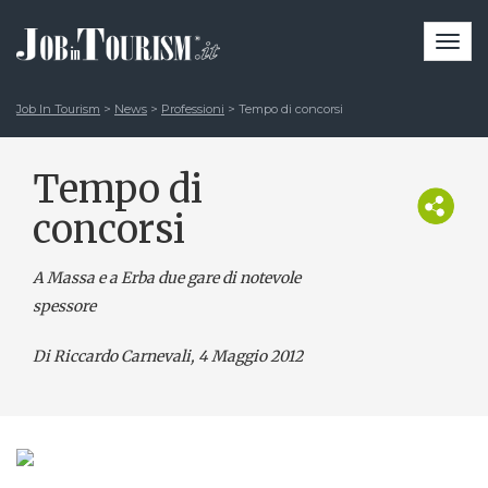
Togg
navi
Job In Tourism
>
News
>
Professioni
>
Tempo di concorsi
Tempo di
concorsi
A Massa e a Erba due gare di notevole
spessore
Di Riccardo Carnevali
, 4 Maggio 2012