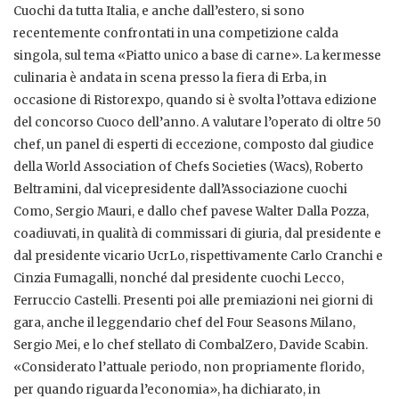
Cuochi da tutta Italia, e anche dall’estero, si sono
recentemente confrontati in una competizione calda
singola, sul tema «Piatto unico a base di carne». La kermesse
culinaria è andata in scena presso la fiera di Erba, in
occasione di Ristorexpo, quando si è svolta l’ottava edizione
del concorso Cuoco dell’anno. A valutare l’operato di oltre 50
chef, un panel di esperti di eccezione, composto dal giudice
della World Association of Chefs Societies (Wacs), Roberto
Beltramini, dal vicepresidente dall’Associazione cuochi
Como, Sergio Mauri, e dallo chef pavese Walter Dalla Pozza,
coadiuvati, in qualità di commissari di giuria, dal presidente e
dal presidente vicario UcrLo, rispettivamente Carlo Cranchi e
Cinzia Fumagalli, nonché dal presidente cuochi Lecco,
Ferruccio Castelli. Presenti poi alle premiazioni nei giorni di
gara, anche il leggendario chef del Four Seasons Milano,
Sergio Mei, e lo chef stellato di CombalZero, Davide Scabin.
«Considerato l’attuale periodo, non propriamente florido,
per quando riguarda l’economia», ha dichiarato, in