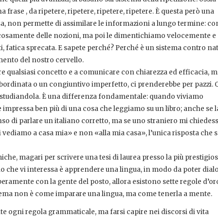
 frase , da ripetere, ripetere, ripetere, ripetere. È questa però una
a, non permette di assimilare le informazioni a lungo termine: con
faticosamente delle nozioni, ma poi le dimentichiamo velocemente e
ti, fatica sprecata. E sapete perché? Perché è un sistema contro nat
mento del nostro cervello.
e qualsiasi concetto e a comunicare con chiarezza ed efficacia, ma
ordinata o un congiuntivo imperfetto, ci prenderebbe per pazzi. 
to studiandola. È una differenza fondamentale: quando viviamo
ne impressa ben più di una cosa che leggiamo su un libro; anche se l
o di parlare un italiano corretto, ma se uno straniero mi chiedess
ci vediamo a casa mia» e non «alla mia casa», l’unica risposta che 
he, magari per scrivere una tesi di laurea presso la più prestigio
uello che vi interessa è apprendere una lingua, in modo da poter dia
 liberamente con la gente del posto, allora esistono sette regole d’o
roblema non è come imparare una lingua, ma come tenerla a mente.
te ogni regola grammaticale, ma farsi capire nei discorsi di vita