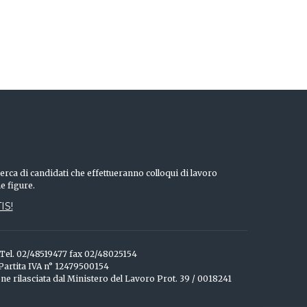
erca di candidati che effettueranno colloqui di lavoro
he figure.
IS!
o Tel. 02/48519477 fax 02/48025154
 Partita IVA n° 12479500154
one rilasciata dal Ministero del Lavoro Prot. 39 / 0018241