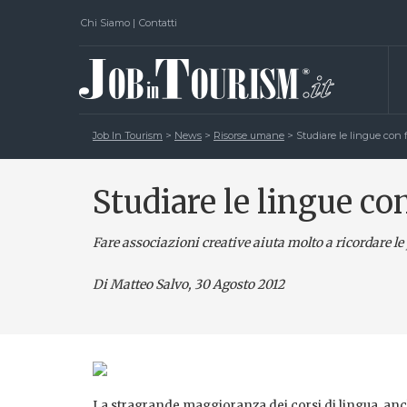
Chi Siamo
|
Contatti
Job In Tourism
>
News
>
Risorse umane
>
Studiare le lingue con f
Studiare le lingue con
Fare associazioni creative aiuta molto a ricordare le
Di Matteo Salvo
, 30 Agosto 2012
La stragrande maggioranza dei corsi di lingua, anche