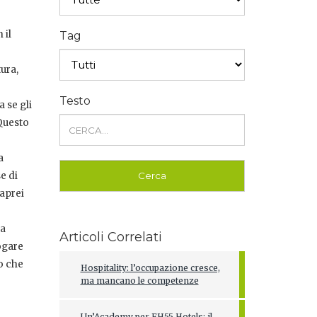
 il
Tag
ura,
Testo
 se gli
Questo
a
e di
saprei
sa
Articoli Correlati
logare
ro che
Hospitality: l’occupazione cresce,
ma mancano le competenze
Un’Academy per FH55 Hotels: il