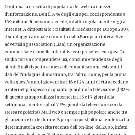
Continua la crescita di popolarità del web tra i mezzi
d’informazione. Ben il 57% degli europei, corrispondente a
169 milioni di persone, accede, infatti, regolarmente oggi a
internet. A dimostrarlo, i risultati di Mediascope Europe 2007,
il sondaggio annuale condotto dalla European interactive
advertising association (Eiaa), un’organizzazione
commerciale di media interattivi con presenza europea. Lo
studio mira a comprendere usi, consumi e tendenze degli
utenti finali rispetto ai mezzi di comunicazione esistenti. I
dati dell’indagine dimostrano, tra l’altro, come, per la prima
volta quest’anno, i giovani tra i 16 e i 24 anni di età accedano
a internet più spesso di quanto guardino la televisione (l’82%
di questo gruppo utilizza internet tra i 5 e i 7 giorni alla
settimana, mentre solo il 77% guarda la televisione con la
stessa regolarità). Ma il web è sempre più popolare anche tra
gli anziani e tra le donne. È proprio quest’ultima tendenza ha
determinato la crescita recente dell’on-line: dal 2006, infatti,
il numero degli over 55 che usano internet ogni settimana è