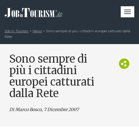
Togg
navi
Job In Tourism
>
News
>
Sono sempre di più i cittadini europei catturati dalla
Rete
Sono sempre di
più i cittadini
europei catturati
dalla Rete
Di Marco Bosco
, 7 Dicembre 2007