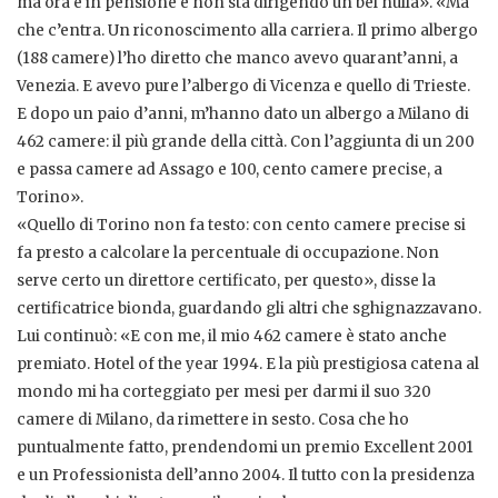
ma ora è in pensione e non sta dirigendo un bel nulla». «Ma
che c’entra. Un riconoscimento alla carriera. Il primo albergo
(188 camere) l’ho diretto che manco avevo quarant’anni, a
Venezia. E avevo pure l’albergo di Vicenza e quello di Trieste.
E dopo un paio d’anni, m’hanno dato un albergo a Milano di
462 camere: il più grande della città. Con l’aggiunta di un 200
e passa camere ad Assago e 100, cento camere precise, a
Torino».
«Quello di Torino non fa testo: con cento camere precise si
fa presto a calcolare la percentuale di occupazione. Non
serve certo un direttore certificato, per questo», disse la
certificatrice bionda, guardando gli altri che sghignazzavano.
Lui continuò: «E con me, il mio 462 camere è stato anche
premiato. Hotel of the year 1994. E la più prestigiosa catena al
mondo mi ha corteggiato per mesi per darmi il suo 320
camere di Milano, da rimettere in sesto. Cosa che ho
puntualmente fatto, prendendomi un premio Excellent 2001
e un Professionista dell’anno 2004. Il tutto con la presidenza