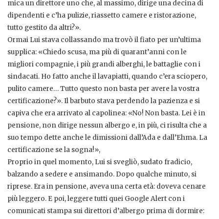
mica un direttore uno che, al massimo, dirige una decina di
dipendenti e c’ha pulizie, riassetto camere e ristorazione,
tutto gestito da altri?».
Ormai Lui stava collassando ma trovò il fiato per un’ultima
supplica: «Chiedo scusa, ma più di quarant’anni con le
migliori compagnie, i più grandi alberghi, le battaglie con i
sindacati. Ho fatto anche il lavapiatti, quando c’era sciopero,
pulito camere… Tutto questo non basta per avere la vostra
certificazione?». Il barbuto stava perdendo la pazienza e si
capiva che era arrivato al capolinea: «No! Non basta. Lei è in
pensione, non dirige nessun albergo e, in più, ci risulta che a
suo tempo dette anche le dimissioni dall’Ada e dall’Ehma. La
certificazione se la sogna!»,
Proprio in quel momento, Lui si svegliò, sudato fradicio,
balzando a sedere e ansimando. Dopo qualche minuto, si
riprese. Era in pensione, aveva una certa età: doveva cenare
più leggero. E poi, leggere tutti quei Google Alert con i
comunicati stampa sui direttori d’albergo prima di dormire: