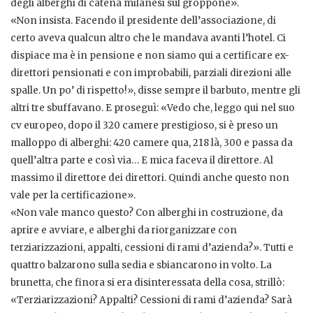
degli alberghi di catena milanesi sul groppone».
«Non insista. Facendo il presidente dell’associazione, di
certo aveva qualcun altro che le mandava avanti l’hotel. Ci
dispiace ma è in pensione e non siamo qui a certificare ex-
direttori pensionati e con improbabili, parziali direzioni alle
spalle. Un po’ di rispetto!», disse sempre il barbuto, mentre gli
altri tre sbuffavano. E proseguì: «Vedo che, leggo qui nel suo
cv europeo, dopo il 320 camere prestigioso, si è preso un
malloppo di alberghi: 420 camere qua, 218 là, 300 e passa da
quell’altra parte e così via… E mica faceva il direttore. Al
massimo il direttore dei direttori. Quindi anche questo non
vale per la certificazione».
«Non vale manco questo? Con alberghi in costruzione, da
aprire e avviare, e alberghi da riorganizzare con
terziarizzazioni, appalti, cessioni di rami d’azienda?». Tutti e
quattro balzarono sulla sedia e sbiancarono in volto. La
brunetta, che finora si era disinteressata della cosa, strillò:
«Terziarizzazioni? Appalti? Cessioni di rami d’azienda? Sarà