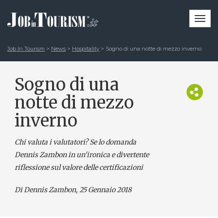
Togg
navi
Job In Tourism
>
News
>
Hospitality
>
Sogno di una notte di mezzo inverno
Sogno di una
notte di mezzo
inverno
Chi valuta i valutatori? Se lo domanda
Dennis Zambon in un'ironica e divertente
riflessione sul valore delle certificazioni
Di Dennis Zambon
, 25 Gennaio 2018