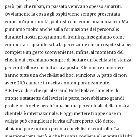
però, più che rubati, in passato venivano spesso smarriti.
Ovviamente la cosa agli ospiti viene sempre presentata
come un’opportunità, piuttosto che come una minaccia. Ma
puntiamo molto anche sulla formazione del personale:
durante i nostri programmi di training, insegniamo come
comportarsi quando si ha la percezione che un ospite stia per
compiere un gesto sconveniente. Infine, al momento del
check-out cerchiamo sempre di buttare un’occhiata in stanza
per controllare che tutto sia a posto. E le nostre cameriere
hanno tutte una check-list ad hoc. Funziona. A patto di non
avere 200 camere in uscita contemporaneamente.
A.F. Devo dire che qui al Grand Hotel Palace, lancette di
ottone e statuette dei levrieri a parte, non abbiamo grandi
problemi. Anche perché una buona percentuale della nostra
clientela è internazionale. E oggi mettere troppe cose in
valigia può complicare la vita all’aeroporto. Ciò detto,
abbiamo pure noi una piccola check-list di controllo. La
questione vera, però, è che bisogna cogliere gli eventuali ladri