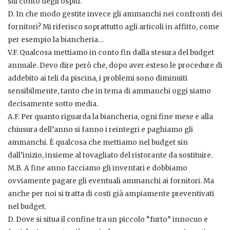
sul conto degli ospiti.
D. In che modo gestite invece gli ammanchi nei confronti dei
fornitori? Mi riferisco soprattutto agli articoli in affitto, come
per esempio la biancheria…
V.F. Qualcosa mettiamo in conto fin dalla stesura del budget
annuale. Devo dire però che, dopo aver esteso le procedure di
addebito ai teli da piscina, i problemi sono diminuiti
sensibilmente, tanto che in tema di ammanchi oggi siamo
decisamente sotto media.
A.F. Per quanto riguarda la biancheria, ogni fine mese e alla
chiusura dell’anno si fanno i reintegri e paghiamo gli
ammanchi. È qualcosa che mettiamo nel budget sin
dall’inizio, insieme al tovagliato del ristorante da sostituire.
M.B. A fine anno facciamo gli inventari e dobbiamo
ovviamente pagare gli eventuali ammanchi ai fornitori. Ma
anche per noi si tratta di costi già ampiamente preventivati
nel budget.
D. Dove si situa il confine tra un piccolo “furto” innocuo e