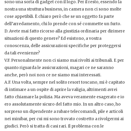
sono una sorta di gadget con il logo. Per il resto, essendo la
nostra una struttura business, in camera non ci sono molte
cose appetibili. È chiaro però che se un oggetto fa parte
dell’arredamento, chi lo prende con sé commette un furto.
D. Avete mai fatto ricorso alla giustizia ordinaria per dirimere
situazioni di questo genere? Ed esistono, a vostra
conoscenza, delle assicurazioni specifiche per proteggersi
da tali evenienze?
V.F. Personalmente non ci siamo mai rivolti ai tribunali. E per
quanto riguarda le assicurazioni, magari ce ne saranno
anche, però noi non ce ne siamo mai interessati.
A.F. Una volta, sempre nel solito resort toscano, mi è capitato
di intimare a un ospite di aprire la valigia, altrimenti avrei
fatto chiamare la polizia. Ma aveva veramente esagerato e io
ero assolutamente sicuro del fatto mio. In un altro caso, ho
sorpreso un dipendente a rubare telecomandi, pile e articoli
nei minibar, per cui mi sono trovato costretto a rivolgermi ai
giudici. Però si tratta di casi rari. Il problema con le