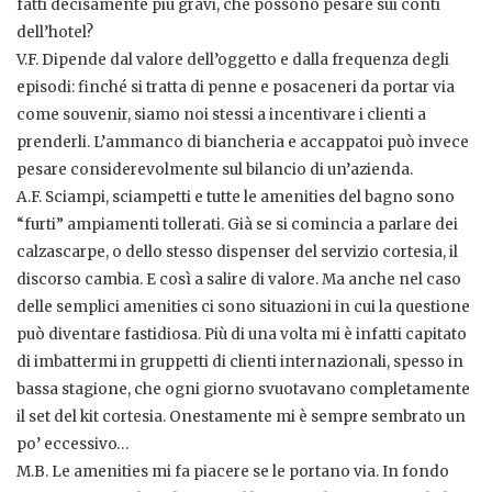
fatti decisamente più gravi, che possono pesare sui conti
dell’hotel?
V.F. Dipende dal valore dell’oggetto e dalla frequenza degli
episodi: finché si tratta di penne e posaceneri da portar via
come souvenir, siamo noi stessi a incentivare i clienti a
prenderli. L’ammanco di biancheria e accappatoi può invece
pesare considerevolmente sul bilancio di un’azienda.
A.F. Sciampi, sciampetti e tutte le amenities del bagno sono
“furti” ampiamenti tollerati. Già se si comincia a parlare dei
calzascarpe, o dello stesso dispenser del servizio cortesia, il
discorso cambia. E così a salire di valore. Ma anche nel caso
delle semplici amenities ci sono situazioni in cui la questione
può diventare fastidiosa. Più di una volta mi è infatti capitato
di imbattermi in gruppetti di clienti internazionali, spesso in
bassa stagione, che ogni giorno svuotavano completamente
il set del kit cortesia. Onestamente mi è sempre sembrato un
po’ eccessivo…
M.B. Le amenities mi fa piacere se le portano via. In fondo