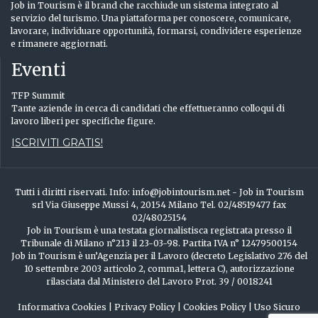
Job in Tourism è il brand che racchiude un sistema integrato al
servizio del turismo. Una piattaforma per conoscere, comunicare,
lavorare, individuare opportunità, formarsi, condividere esperienze
e rimanere aggiornati.
Eventi
TFP Summit
Tante aziende in cerca di candidati che effettueranno colloqui di
lavoro liberi per specifiche figure.
ISCRIVITI GRATIS!
Tutti i diritti riservati. Info: info@jobintourism.net - Job in Tourism
srl Via Giuseppe Mussi 4, 20154 Milano Tel. 02/48519477 fax
02/48025154
Job in Tourism è una testata giornalistisca registrata presso il
Tribunale di Milano n°213 il 23-03-98. Partita IVA n° 12479500154
Job in Tourism è un’Agenzia per il Lavoro (decreto Legislativo 276 del
10 settembre 2003 articolo 2, comma1, lettera C), autorizzazione
rilasciata dal Ministero del Lavoro Prot. 39 / 0018241
Informativa Cookies
|
Privacy Policy
|
Cookies Policy
|
Uso Sicuro