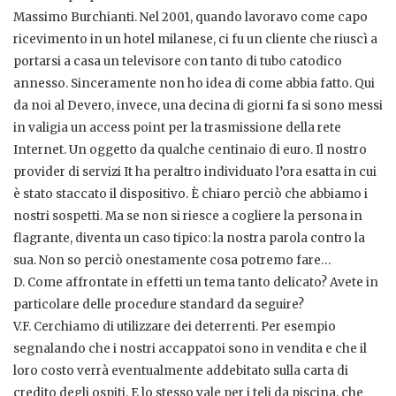
Massimo Burchianti. Nel 2001, quando lavoravo come capo
ricevimento in un hotel milanese, ci fu un cliente che riuscì a
portarsi a casa un televisore con tanto di tubo catodico
annesso. Sinceramente non ho idea di come abbia fatto. Qui
da noi al Devero, invece, una decina di giorni fa si sono messi
in valigia un access point per la trasmissione della rete
Internet. Un oggetto da qualche centinaio di euro. Il nostro
provider di servizi It ha peraltro individuato l’ora esatta in cui
è stato staccato il dispositivo. È chiaro perciò che abbiamo i
nostri sospetti. Ma se non si riesce a cogliere la persona in
flagrante, diventa un caso tipico: la nostra parola contro la
sua. Non so perciò onestamente cosa potremo fare…
D. Come affrontate in effetti un tema tanto delicato? Avete in
particolare delle procedure standard da seguire?
V.F. Cerchiamo di utilizzare dei deterrenti. Per esempio
segnalando che i nostri accappatoi sono in vendita e che il
loro costo verrà eventualmente addebitato sulla carta di
credito degli ospiti. E lo stesso vale per i teli da piscina, che