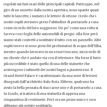
regolati sui fusi orari delle principali capitali. Purtroppo, nel
giro di un annetto dalla nostra apertura, sono sparite quasi
tutte le lancette, i numeri e le lettere di ottone. Credo che i
nostri ospiti avessero preso l’abitudine di portarsele a casa
come ricordo del loro soggiorno. Un po’ come una volta si
faceva con i loghi delle automobili di pregio. Alla fine però
siamo stati costretti a sostituire il tutto con un pannello. Altri
ospiti invece si sono presi dei profumatori di acqua dell’Elba,
mentre quando lavoravo in un resort toscano, mi ricordo di
un cliente che è andato via con il televisore. Ma forse il furto
più incredibile è stato quello di una delle statuette che
sostengono i rubinetti dei nostri bagni a pianterreno. Il
Grand Hotel Palace è caratterizzato da una serie di levrieri
disegnati dall’architetto Italo Rota. Ebbene, qualcuno ha
avuto la bella pensata di staccarne uno e di portarselo a casa.
In fondo, si trattava di una statuetta di appena una
cinquantina di centimetri. Però era un pezzo unico e non
abbiamo più potuto sostituirlo.