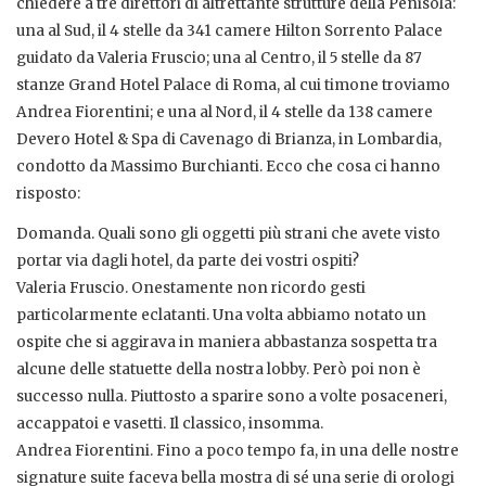
chiedere a tre direttori di altrettante strutture della Penisola:
una al Sud, il 4 stelle da 341 camere Hilton Sorrento Palace
guidato da Valeria Fruscio; una al Centro, il 5 stelle da 87
stanze Grand Hotel Palace di Roma, al cui timone troviamo
Andrea Fiorentini; e una al Nord, il 4 stelle da 138 camere
Devero Hotel & Spa di Cavenago di Brianza, in Lombardia,
condotto da Massimo Burchianti. Ecco che cosa ci hanno
risposto:
Domanda. Quali sono gli oggetti più strani che avete visto
portar via dagli hotel, da parte dei vostri ospiti?
Valeria Fruscio. Onestamente non ricordo gesti
particolarmente eclatanti. Una volta abbiamo notato un
ospite che si aggirava in maniera abbastanza sospetta tra
alcune delle statuette della nostra lobby. Però poi non è
successo nulla. Piuttosto a sparire sono a volte posaceneri,
accappatoi e vasetti. Il classico, insomma.
Andrea Fiorentini. Fino a poco tempo fa, in una delle nostre
signature suite faceva bella mostra di sé una serie di orologi