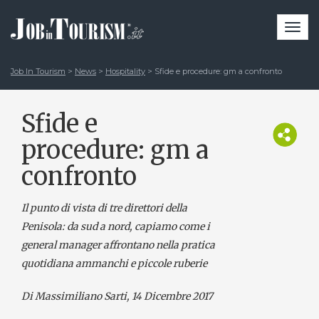
Togg
navi
Job In Tourism
>
News
>
Hospitality
>
Sfide e procedure: gm a confronto
Sfide e
procedure: gm a
confronto
Il punto di vista di tre direttori della
Penisola: da sud a nord, capiamo come i
general manager affrontano nella pratica
quotidiana ammanchi e piccole ruberie
Di Massimiliano Sarti
, 14 Dicembre 2017