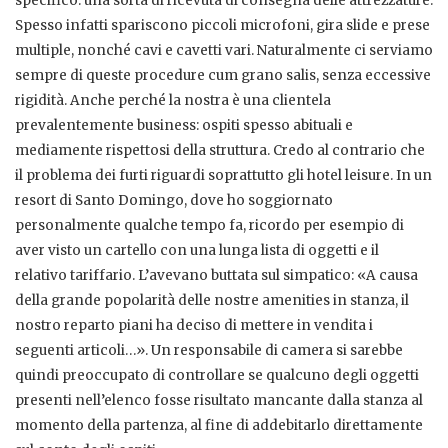
specifico: una sorta di ricevuta di consegna delle attrezzature.
Spesso infatti spariscono piccoli microfoni, gira slide e prese
multiple, nonché cavi e cavetti vari. Naturalmente ci serviamo
sempre di queste procedure cum grano salis, senza eccessive
rigidità. Anche perché la nostra è una clientela
prevalentemente business: ospiti spesso abituali e
mediamente rispettosi della struttura. Credo al contrario che
il problema dei furti riguardi soprattutto gli hotel leisure. In un
resort di Santo Domingo, dove ho soggiornato
personalmente qualche tempo fa, ricordo per esempio di
aver visto un cartello con una lunga lista di oggetti e il
relativo tariffario. L’avevano buttata sul simpatico: «A causa
della grande popolarità delle nostre amenities in stanza, il
nostro reparto piani ha deciso di mettere in vendita i
seguenti articoli…». Un responsabile di camera si sarebbe
quindi preoccupato di controllare se qualcuno degli oggetti
presenti nell’elenco fosse risultato mancante dalla stanza al
momento della partenza, al fine di addebitarlo direttamente