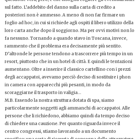
sul fatto. L’addebito del danno sulla carta di credito a
posteriori non è ammesso. A meno di non far firmare un
foglio ad hoc, in cui si richiede agli ospiti il libero utilizzo della
loro carta anche dopo il soggiorno. Ma per ovvi motivi non lo
fa nessuno. Tornando a quando stavo in Toscana, invece,
rammento che il problema era decisamente più sentito.
D’altronde le persone tendono a trascorrere più tempo in un
resort, piuttosto che in un hotel di città. E quindi le tentazioni
aumentano. Oltre a inserire il classico cartellino con i prezzi
degli accappatoi, avevamo perciò deciso di sostituire i phon
in camera con apparecchi più pesanti, in modo da
scoraggiarne il trasporto in valigia…
M.B. Essendo la nostra struttura dotata di spa, siamo
particolarmente soggetti agli ammanchi di accappatoi. Alle
persone che li richiedono, abbiamo quindi da tempo deciso
di chiedere una cauzione. Per quanto riguarda invece il
centro congressi, stiamo lavorando a un documento