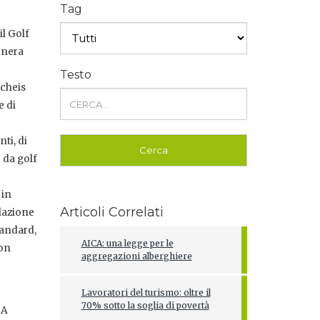
Tag
il Golf
onera
Testo
rcheis
e di
ti, di
 da golf
 in
Articoli Correlati
elazione
tandard,
AICA: una legge per le
con
aggregazioni alberghiere
Lavoratori del turismo: oltre il
70% sotto la soglia di povertà
 A