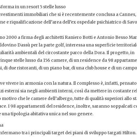
sforma in un resort 5 stelle lusso
investimenti immobiliari che si è recentemente conclusa a Cannes, 
ne e riqualificazione dell’area dell’ex ospedale psichiatrico di Sav
egno 2000 a firma degli architetti Raniero Botti e Antonio Besso Ma
ldovino Dassù per la parte golf, interessa una superficie territorial
liarità ambientali del circostante parco della Dora. Il progetto, in
 cinque stelle lusso da 156 camere, di un residence da 98 appartamen
, di due ristoranti, di un piano bar, di una club house e di un campo
e vivere in armonia con la natura. Il complesso è, infatti, pensato
zi esterni sia negli ambienti interni, così da mettere in costante r
o motivo che le camere dell’albergo, tutte di qualità superiori allo s
ce. I 98 appartamenti del residence, inoltre, saranno soppalcati 
 una tipologia abitativa unica nel suo genere.
na
onfermano tra i principali target dei piani di sviluppo targati Hilton.