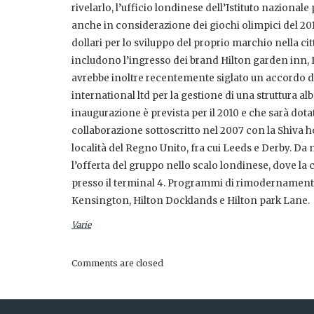
rivelarlo, l’ufficio londinese dell’Istituto naziona
anche in considerazione dei giochi olimpici del 2012,
dollari per lo sviluppo del proprio marchio nella citt
includono l’ingresso dei brand Hilton garden inn, 
avrebbe inoltre recentemente siglato un accordo d
international ltd per la gestione di una struttura al
inaugurazione è prevista per il 2010 e che sarà dota
collaborazione sottoscritto nel 2007 con la Shiva hot
località del Regno Unito, fra cui Leeds e Derby. D
l’offerta del gruppo nello scalo londinese, dove la
presso il terminal 4. Programmi di rimodernamento 
Kensington, Hilton Docklands e Hilton park Lane.
Varie
Comments are closed