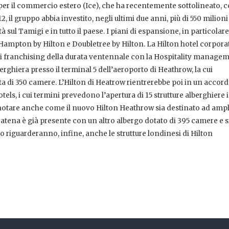
le per il commercio estero (Ice), che ha recentemente sottolineato, 
 il gruppo abbia investito, negli ultimi due anni, più di 550 milioni
à sul Tamigi e in tutto il paese. I piani di espansione, in particolare
Hampton by Hilton e Doubletree by Hilton. La Hilton hotel corpora
i franchising della durata ventennale con la Hospitality manage
berghiera presso il terminal 5 dell’aeroporto di Heathrow, la cui
ta di 350 camere. L’Hilton di Heatrow rientrerebbe poi in un accord
els, i cui termini prevedono l’apertura di 15 strutture alberghiere 
a notare anche come il nuovo Hilton Heathrow sia destinato ad ampl
 catena è già presente con un altro albergo dotato di 395 camere e s
riguarderanno, infine, anche le strutture londinesi di Hilton