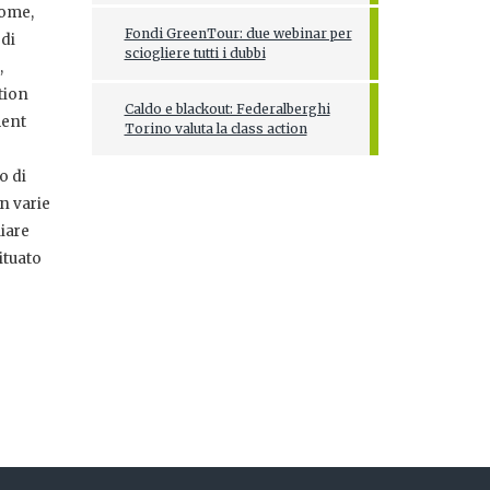
come,
Fondi GreenTour: due webinar per
 di
sciogliere tutti i dubbi
,
tion
Caldo e blackout: Federalberghi
ment
Torino valuta la class action
o di
in varie
iare
ituato