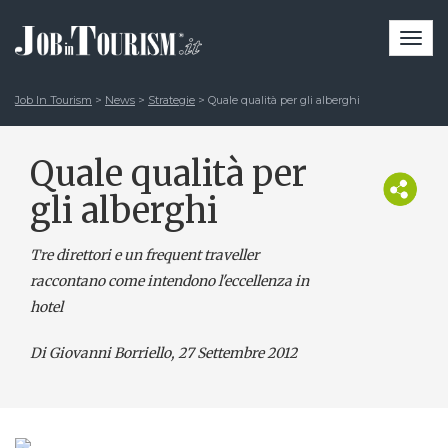
Togg
navi
Job In Tourism
>
News
>
Strategie
>
Quale qualità per gli alberghi
Quale qualità per
gli alberghi
Tre direttori e un frequent traveller
raccontano come intendono l'eccellenza in
hotel
Di Giovanni Borriello
, 27 Settembre 2012