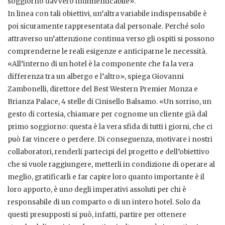
soggiorno davvero indimenticabile».
In linea con tali obiettivi, un’altra variabile indispensabile è
poi sicuramente rappresentata dal personale. Perché solo
attraverso un’attenzione continua verso gli ospiti si possono
comprenderne le reali esigenze e anticiparne le necessità.
«All’interno di un hotel è la componente che fa la vera
differenza tra un albergo e l’altro», spiega Giovanni
Zambonelli, direttore del Best Western Premier Monza e
Brianza Palace, 4 stelle di Cinisello Balsamo. «Un sorriso, un
gesto di cortesia, chiamare per cognome un cliente già dal
primo soggiorno: questa è la vera sfida di tutti i giorni, che ci
può far vincere o perdere. Di conseguenza, motivare i nostri
collaboratori, renderli partecipi del progetto e dell’obiettivo
che si vuole raggiungere, metterli in condizione di operare al
meglio, gratificarli e far capire loro quanto importante è il
loro apporto, è uno degli imperativi assoluti per chi è
responsabile di un comparto o di un intero hotel. Solo da
questi presupposti si può, infatti, partire per ottenere