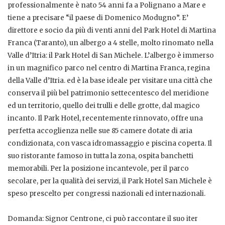
professionalmente è nato 54 anni fa a Polignano a Mare e
tiene a precisare “il paese di Domenico Modugno”. E’
direttore e socio da più di venti anni del Park Hotel di Martina
Franca (Taranto), un albergo a 4 stelle, molto rinomato nella
Valle d’Itria: il Park Hotel di San Michele. L’albergo è immerso
in un magnifico parco nel centro di Martina Franca, regina
della Valle d’Itria. ed è la base ideale per visitare una città che
conserva il più bel patrimonio settecentesco del meridione
ed un territorio, quello dei trulli e delle grotte, dal magico
incanto. Il Park Hotel, recentemente rinnovato, offre una
perfetta accoglienza nelle sue 85 camere dotate di aria
condizionata, con vasca idromassaggio e piscina coperta. Il
suo ristorante famoso in tutta la zona, ospita banchetti
memorabili. Per la posizione incantevole, per il parco
secolare, per la qualità dei servizi, il Park Hotel San Michele è
speso prescelto per congressi nazionali ed internazionali.
Domanda: Signor Centrone, ci può raccontare il suo iter