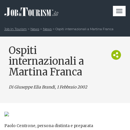
Togg
navi
Job In Tourism
>
News
>
News
>
Ospiti internazionali a Martina Franca
Ospiti
internazionali a
Martina Franca
Di Giuseppe Elia Brandi
, 1 Febbraio 2002
Paolo Centrone, persona distinta e preparata