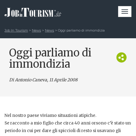
Togg
navi
Job In Tourism
>
News
>
News
>
Oggi parliamo di immondizia
Oggi parliamo di
immondizia
Di Antonio Caneva
, 11 Aprile 2008
Nel nostro paese viviamo situazioni atipiche.
Se racconto a mio figlio che circa 40 anni orsono c’è stato un
periodo in cui per dare gli spiccioli di resto si usavano gli