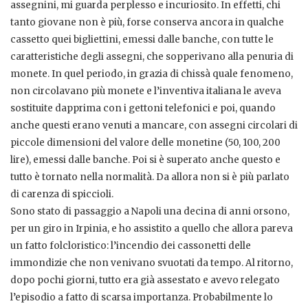
assegnini, mi guarda perplesso e incuriosito. In effetti, chi
tanto giovane non è più, forse conserva ancora in qualche
cassetto quei bigliettini, emessi dalle banche, con tutte le
caratteristiche degli assegni, che sopperivano alla penuria di
monete. In quel periodo, in grazia di chissà quale fenomeno,
non circolavano più monete e l’inventiva italiana le aveva
sostituite dapprima con i gettoni telefonici e poi, quando
anche questi erano venuti a mancare, con assegni circolari di
piccole dimensioni del valore delle monetine (50, 100, 200
lire), emessi dalle banche. Poi si è superato anche questo e
tutto è tornato nella normalità. Da allora non si è più parlato
di carenza di spiccioli.
Sono stato di passaggio a Napoli una decina di anni orsono,
per un giro in Irpinia, e ho assistito a quello che allora pareva
un fatto folcloristico: l’incendio dei cassonetti delle
immondizie che non venivano svuotati da tempo. Al ritorno,
dopo pochi giorni, tutto era già assestato e avevo relegato
l’episodio a fatto di scarsa importanza. Probabilmente lo