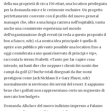
della sua proprietà di circa 150 ettari, una location privilegiata
per la domanda mice e le cerimonie esclusive. Un progetto
perfettamente coerente con il profilo del nuovo general
manager che, oltre a una lunga carriera nell’ospitalità, vanta
anche una consistente esperienza nel mondo
dell’organizzazione degli eventi (si veda a questo proposito il
box a fianco, ndr). «La nostra idea principale è quella di
aprire a un pubblico più vasto possibile una location fino a
oggi considerata a uso quasi riservato di principi e vip»,
racconta lo stesso Frabetti. «Tanto per far capire cosa
intendo, mi basti dire che neppure i clienti dei nostri due
campi da golf (27 buche totali disegnati da due nomi
prestigiosi come Jack Nicklaus II e Gary Player, ndr)
normalmente si servivano dei servizi del resort. E sappiamo
bene che i golfisti non rappresentano certo un segmento di
mercato low budget».
Domanda. Alla luce del nuovo indirizzo impresso a Palazzo