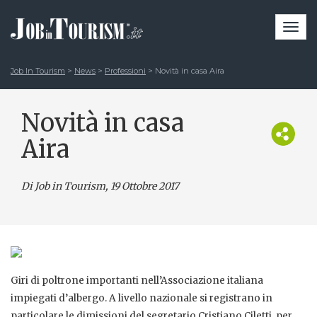
Togg
navi
Job In Tourism
>
News
>
Professioni
>
Novità in casa Aira
Novità in casa
Aira
Di Job in Tourism, 19 Ottobre 2017
Giri di poltrone importanti nell’Associazione italiana
impiegati d’albergo. A livello nazionale si registrano in
particolare le dimissioni del segretario Cristiano Ciletti, per