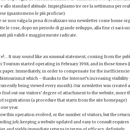
re allo standard abituale. Impieghiamo tre ore la settimana per real
pese (quantomeno le più proficue).
 se non valga la pena di realizzare una newsletter come house orga
te le cose, dopo un periodo di grande sviluppo, alla fine ci sarà u
nuti più validi e maggiormente radicate.
 are!… It may sound like an unusual statement, coming from the pub
b in Tourism started operating in February 1998, and in those times 
n paper. Immediately, in order to compensate for the inefficiencie
bintourism.it which – thanks to the Internet’s increasing visibility
currently being viewed every month). Our newsletter was created at
to find out our visitors’ degree of attachment to the website, more 
of registrations (a procedure that starts from the site homepage)
 one year.
w this operation evolved, or the number of visitors, but the return 
ding job; keeping a website updated and easy to consult requires 
er and yields immediate returns in terms of efficacy, definitely