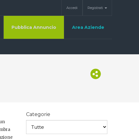
Accedi
Registrati
Pubblica Annuncio
Area Aziende
Categorie
 un
embra
buzione