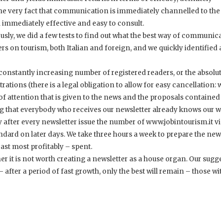
The very fact that communication is immediately channelled to the
immediately effective and easy to consult.
ously, we did a few tests to find out what the best way of communic
ers on tourism, both Italian and foreign, and we quickly identified 
constantly increasing number of registered readers, or the absolu
ations (there is a legal obligation to allow for easy cancellation: w
 of attention that is given to the news and the proposals contained 
g that everybody who receives our newsletter already knows our w
ay after every newsletter issue the number of www.jobintourism.it vis
andard on later days. We take three hours a week to prepare the news
least most profitably – spent.
 it is not worth creating a newsletter as a house organ. Our sugge
after a period of fast growth, only the best will remain – those wi