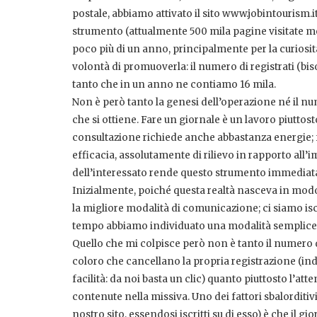
postale, abbiamo attivato il sito www.jobintourism.it
strumento (attualmente 500 mila pagine visitate me
poco più di un anno, principalmente per la curiosità d
volontà di promuoverla: il numero di registrati (bi
tanto che in un anno ne contiamo 16 mila.
Non è però tanto la genesi dell’operazione né il num
che si ottiene. Fare un giornale è un lavoro piuttos
consultazione richiede anche abbastanza energie; fa
efficacia, assolutamente di rilievo in rapporto all’
dell’interessato rende questo strumento immediata
Inizialmente, poiché questa realtà nasceva in mod
la migliore modalità di comunicazione; ci siamo iscr
tempo abbiamo individuato una modalità semplice
Quello che mi colpisce però non è tanto il numero d
coloro che cancellano la propria registrazione (ind
facilità: da noi basta un clic) quanto piuttosto l’att
contenute nella missiva. Uno dei fattori sbalordit
nostro sito, essendosi iscritti su di esso) è che il 