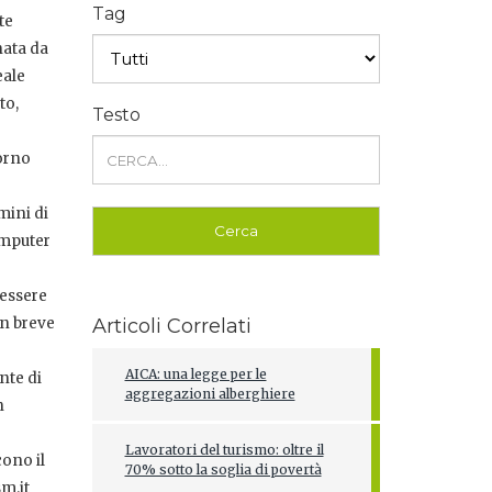
Tag
te
nata da
eale
to,
Testo
torno
mini di
omputer
 essere
in breve
Articoli Correlati
AICA: una legge per le
nte di
aggregazioni alberghiere
n
e
Lavoratori del turismo: oltre il
ono il
70% sotto la soglia di povertà
sm.it