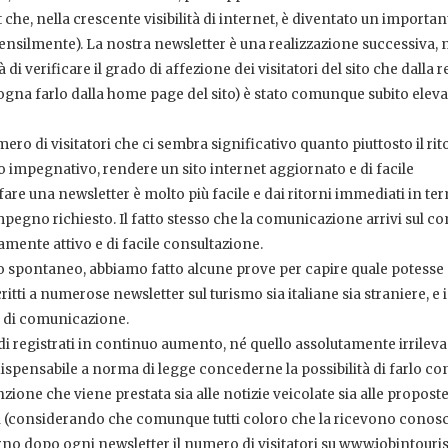
 che, nella crescente visibilità di internet, è diventato un importan
nsilmente). La nostra newsletter è una realizzazione successiva, 
i verificare il grado di affezione dei visitatori del sito che dalla r
sogna farlo dalla home page del sito) è stato comunque subito eleva
ero di visitatori che ci sembra significativo quanto piuttosto il ri
to impegnativo, rendere un sito internet aggiornato e di facile
re una newsletter è molto più facile e dai ritorni immediati in ter
impegno richiesto. Il fatto stesso che la comunicazione arrivi sul c
mente attivo e di facile consultazione.
o spontaneo, abbiamo fatto alcune prove per capire quale potesse
itti a numerose newsletter sul turismo sia italiane sia straniere, e 
 di comunicazione.
i registrati in continuo aumento, né quello assolutamente irrileva
ispensabile a norma di legge concederne la possibilità di farlo co
enzione che viene prestata sia alle notizie veicolate sia alle propost
ivi (considerando che comunque tutti coloro che la ricevono conosc
giorno dopo ogni newsletter il numero di visitatori su www.jobintouri