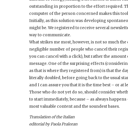
outstanding in proportion to the effort required. 
computer of the person concerned makes this tool 
Initially, as this solution was developing spontane
might be. We registered to receive several newslett
way to communicate.
What strikes me most, however, is not so much the 
negligible number of people who cancel their registr
you can cancel with a click), but rather the amount
message. One of the surprising effects (considerin
as that is where they registered from) is that the d
literally doubled, before going back to the usual st
and I can assure you that it is the time best – or at 
Those who do not yet do so, should consider whether
to start immediately, because – as always happens – 
most valuable content and the soundest bases.
Translation of the Italian
editorial by Paola Praloran