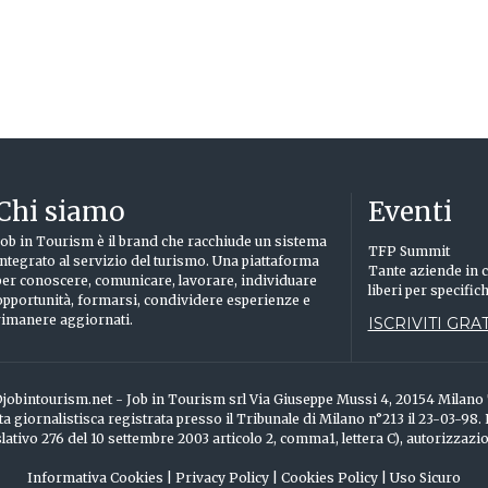
Chi siamo
Eventi
Job in Tourism è il brand che racchiude un sistema
TFP Summit
integrato al servizio del turismo. Una piattaforma
Tante aziende in c
per conoscere, comunicare, lavorare, individuare
liberi per specific
opportunità, formarsi, condividere esperienze e
rimanere aggiornati.
ISCRIVITI GRAT
info@jobintourism.net - Job in Tourism srl Via Giuseppe Mussi 4, 20154 Milan
ta giornalistisca registrata presso il Tribunale di Milano n°213 il 23-03-98.
ativo 276 del 10 settembre 2003 articolo 2, comma1, lettera C), autorizzazi
Informativa Cookies
|
Privacy Policy
|
Cookies Policy
|
Uso Sicuro