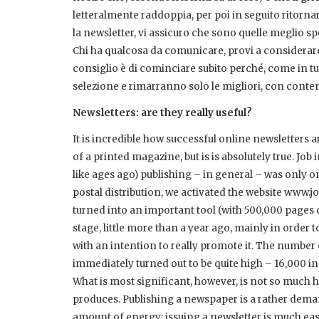
letteralmente raddoppia, per poi in seguito ritorna
la newsletter, vi assicuro che sono quelle meglio s
Chi ha qualcosa da comunicare, provi a considerare
consiglio è di cominciare subito perché, come in tut
selezione e rimarranno solo le migliori, con conte
Newsletters: are they really useful?
It is incredible how successful online newsletters
of a printed magazine, but is is absolutely true. Jo
like ages ago) publishing – in general – was only o
postal distribution, we activated the website www.jo
turned into an important tool (with 500,000 pages 
stage, little more than a year ago, mainly in order 
with an intention to really promote it. The number 
immediately turned out to be quite high – 16,000 in
What is most significant, however, is not so much ho
produces. Publishing a newspaper is a rather deman
amount of energy; issuing a newsletter is much easi