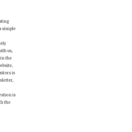
ating
a simple
tely
ith us,
in the
ebsite,
itors is
letter,
stion is
th the