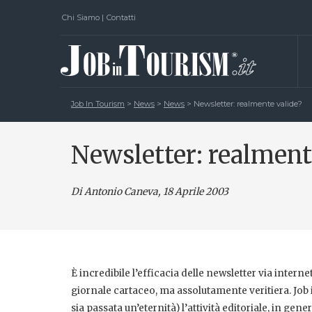
Chi Siamo
|
Contatti
Job In Tourism
>
News
>
News
>
Newsletter: realmente valide?
Newsletter: realment
Di Antonio Caneva
, 18 Aprile 2003
È incredibile l’efficacia delle newsletter via intern
giornale cartaceo, ma assolutamente veritiera. Job i
sia passata un’eternità) l’attività editoriale, in gen