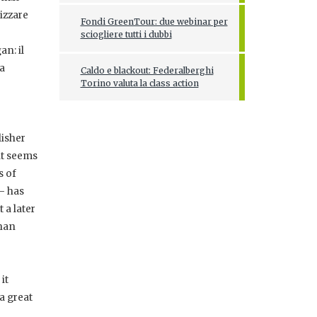
izzare
Fondi GreenTour: due webinar per
sciogliere tutti i dubbi
n: il
na
Caldo e blackout: Federalberghi
Torino valuta la class action
lisher
(it seems
s of
 – has
 a later
than
it
a great