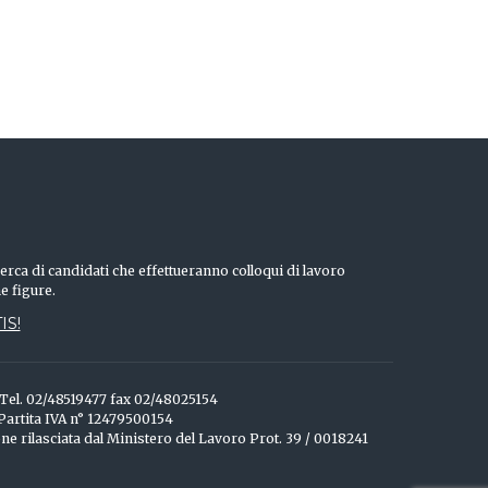
erca di candidati che effettueranno colloqui di lavoro
he figure.
IS!
o Tel. 02/48519477 fax 02/48025154
 Partita IVA n° 12479500154
one rilasciata dal Ministero del Lavoro Prot. 39 / 0018241