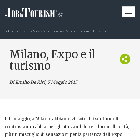
Togg
navi
Job In Tourism
>
News
>
Editoriale
>
Milano, Expo e il turismo
Milano, Expo e il
turismo
Di Emilio De Risi
, 7 Maggio 2015
Il 1° maggio, a Milano, abbiamo vissuto dei sentimenti
contrastanti: rabbia, per gli atti vandalici e i danni alla città,
più un miscuglio di sensazioni per la partenza dell’Expo.