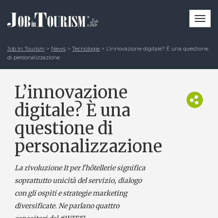
Togg
navi
Job In Tourism
>
News
>
Tecnologie
>
L’innovazione digitale? È una questione
di personalizzazione
L’innovazione
digitale? È una
questione di
personalizzazione
La rivoluzione It per l'hôtellerie significa
soprattutto unicità del servizio, dialogo
con gli ospiti e strategie marketing
diversificate. Ne parlano quattro