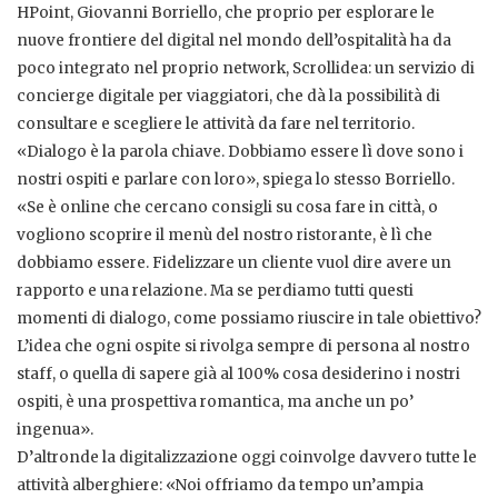
HPoint, Giovanni Borriello, che proprio per esplorare le
nuove frontiere del digital nel mondo dell’ospitalità ha da
poco integrato nel proprio network, Scrollidea: un servizio di
concierge digitale per viaggiatori, che dà la possibilità di
consultare e scegliere le attività da fare nel territorio.
«Dialogo è la parola chiave. Dobbiamo essere lì dove sono i
nostri ospiti e parlare con loro», spiega lo stesso Borriello.
«Se è online che cercano consigli su cosa fare in città, o
vogliono scoprire il menù del nostro ristorante, è lì che
dobbiamo essere. Fidelizzare un cliente vuol dire avere un
rapporto e una relazione. Ma se perdiamo tutti questi
momenti di dialogo, come possiamo riuscire in tale obiettivo?
L’idea che ogni ospite si rivolga sempre di persona al nostro
staff, o quella di sapere già al 100% cosa desiderino i nostri
ospiti, è una prospettiva romantica, ma anche un po’
ingenua».
D’altronde la digitalizzazione oggi coinvolge davvero tutte le
attività alberghiere: «Noi offriamo da tempo un’ampia