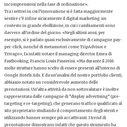
incomprensioni nella fase di ordinazione».
Tra i settori in cui l’innovazione si è fatta maggiormente
sentire c’è infine sicuramente il digital marketing: un
contesto in grande ebollizione, in cui i cambiamenti sono
davvero all’ordine del giorno. «Negli ultimi anni, per
esempio, si è parlato quasi esclusivamente di campagne pay-
per-click, nonché di metamotori come TripAdvisor e
Trivago», fa infatti notare il managing director Emea di
Fastbooking, Francis Louis Passerini. «Ma durante il 2016
molte strutture hanno scelto di essere presenti all’interno di
Google Hotels Ads. E da un’analisi del nostro portfolio clienti,
abbiamo notato un considerevole aumento delle
prenotazioni. Un’altra attività da non sottovalutare è inoltre
rappresentata dalle campagne di “display advertising” (pre-
targeting e re-targeting), che generano traffico qualificato al
sito proprietario studiando il comportamento degli utenti e
utilizzando banner sempre più accattivanti. I trend di
prenotazione dimostrano infatti che questo strumento ha