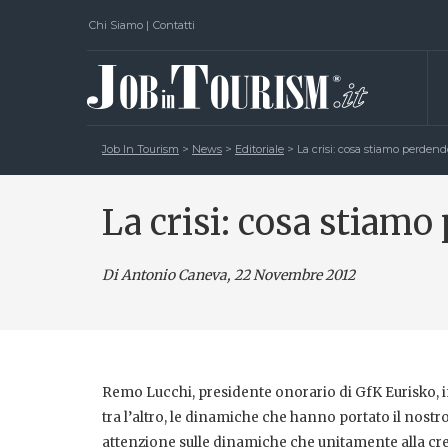
Chi Siamo
|
Contatti
Job In Tourism
>
News
>
Editoriale
>
La crisi: cosa stiamo perdend
La crisi: cosa stiamo
Di Antonio Caneva
, 22 Novembre 2012
Remo Lucchi, presidente onorario di GfK Eurisko, in
tra l’altro, le dinamiche che hanno portato il nostr
attenzione sulle dinamiche che unitamente alla cre