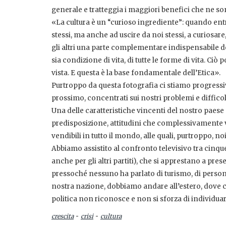
generale e tratteggia i maggiori benefici che ne son
«La cultura è un “curioso ingrediente”: quando ent
stessi, ma anche ad uscire da noi stessi, a curiosare
gli altri una parte complementare indispensabile del
sia condizione di vita, di tutte le forme di vita. Ciò po
vista. E questa è la base fondamentale dell’Etica».
Purtroppo da questa fotografia ci stiamo progressi
prossimo, concentrati sui nostri problemi e difficol
Una delle caratteristiche vincenti del nostro paese
predisposizione, attitudini che complessivamente v
vendibili in tutto il mondo, alle quali, purtroppo, n
Abbiamo assistito al confronto televisivo tra cin
anche per gli altri partiti), che si apprestano a pres
pressoché nessuno ha parlato di turismo, di persone
nostra nazione, dobbiamo andare all’estero, dove c’è
politica non riconosce e non si sforza di individuare s
-
-
crescita
crisi
cultura