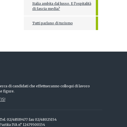
Italia ambita dal lusso. E l’ospitalità
di fascia media?
Tutti parlano di turismo
erca di candidati che effettueranno colloqui di lavoro
he figure.
IS!
o Tel. 02/48519477 fax 02/48025154
 Partita IVA n° 12479500154