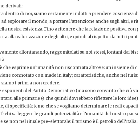
o derivati:
ra dentro di noi, siamo certamente indotti a prendere coscienza d
, ad esplorare il mondo, a portare l’attenzione anche sugli altri, e r
la nostra esistenza. Fino a ritenere che la relazione positiva con gl
rta alla valorizzazione degli altri, e quindi al rispetto, da tutti i punt
vamente allontanando, raggomitolati su noi stessi, lontani dai bis
tà.
 è che esprime un’umanità non riscontrata altrove: un insieme di c
iene connotato con made in Italy; caratteristiche, anche nel turi
oi siamo i primi a non credere.
que esponenti del Partito Democratico (ma sono convinto che ciò v
entarsi alle primarie (e che quindi dovrebbero riflettere le loro idee)
, di specificità; temo che se vogliamo determinare le reali capacit
 chi sa leggere le grandi potenzialità e l’umanità del nostro paese
e non nel rituale pre-elettorale: il turismo è il petrolio dell’Italia.