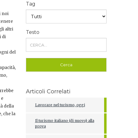
Tag
i noi
itenere
i altri
Testo
i di
ogni del
apacità,
smo,
arrebbe
Articoli Correlati
 e
Lavorare nel turismo, oggi
à della
, che la
Il turismo italiano (di nuovo) alla
prova