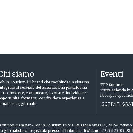
Chi siamo
Eventi
Job in Tourism è il brand che racchiude un sistema
TFP Summit
integrato al servizio del turismo. Una piattaforma
Tante aziende in c
per conoscere, comunicare, lavorare, individuare
liberi per specific
opportunità, formarsi, condividere esperienze e
rimanere aggiornati.
ISCRIVITI GRAT
info@jobintourism.net - Job in Tourism srl Via Giuseppe Mussi 4, 20154 Milan
ta giornalistisca registrata presso il Tribunale di Milano n°213 il 23-03-98.