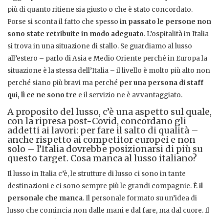
più di quanto ritiene sia giusto o che è stato concordato.
Forse si sconta il fatto che spesso
in passato le persone non
sono state retribuite in modo adeguato
. L’ospitalità in Italia
si trova in una situazione di stallo. Se guardiamo al lusso
all’estero – parlo di Asia e Medio Oriente perché in Europa la
situazione è la stessa dell’Italia – il livello è molto più alto non
perché siano più bravi ma perché
per una persona di staff
qui, lì ce ne sono tre
e il servizio ne è avvantaggiato.
A proposito del lusso, c’è una aspetto sul quale,
con la ripresa post-Covid, concordano gli
addetti ai lavori: per fare il salto di qualità –
anche rispetto ai competitor europei e non
solo – l’Italia dovrebbe posizionarsi di più su
questo target. Cosa manca al lusso italiano?
Il lusso in Italia c’è, le strutture di lusso ci sono in tante
destinazioni e ci sono sempre più le grandi compagnie. È
il
personale che manca
. Il personale formato su un’idea di
lusso che comincia non dalle mani e dal fare, ma dal cuore. Il