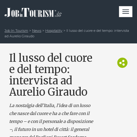
Togg
navi
Job In Tourism
>
News
>
Hospitality
>
Il lusso del cuore e del tempo: intervista
ad Aurelio Giraudo
Il lusso del cuore
e del tempo:
intervista ad
Aurelio Giraudo
La nostalgia dell’Italia, l’idea di un lusso
che nasce dal cuore e ha a che fare con il
tempo – e con il personale a disposizione
–, il futuro in un hotel di città: il general