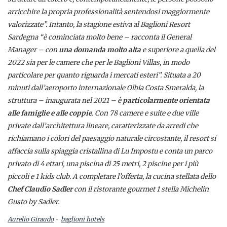
arricchire la propria professionalità sentendosi maggiormente
valorizzate”.
Intanto, la stagione estiva al Baglioni Resort
Sardegna “è cominciata molto bene – racconta il General
Manager – con
una domanda molto alta
e superiore a quella del
2022 sia per le camere che per le Baglioni Villas, in modo
particolare per quanto riguarda i mercati esteri”.
Situata a 20
minuti dall’aeroporto internazionale Olbia Costa Smeralda, la
struttura – inaugurata nel 2021 – è
particolarmente orientata
alle famiglie e alle coppie
. Con 78 camere e suite e due ville
private dall’architettura lineare, caratterizzate da arredi che
richiamano i colori del paesaggio naturale circostante, il resort si
affaccia sulla spiaggia cristallina di Lu Impostu e conta un parco
privato di 4 ettari, una piscina di 25 metri, 2 piscine per i più
piccoli e 1 kids club. A completare l’offerta, la cucina stellata dello
Chef
Claudio Sadler
con il ristorante gourmet 1 stella Michelin
Gusto by Sadler.
-
Aurelio Giraudo
baglioni hotels