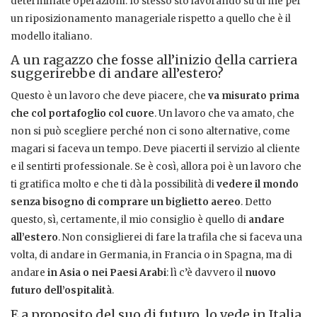
determinate operazioni. Io stesso sto lavorando su di me per
un riposizionamento manageriale rispetto a quello che è il
modello italiano.
A un ragazzo che fosse all’inizio della carriera
suggerirebbe di andare all’estero?
Questo è un lavoro che deve piacere, che
va misurato prima
che col portafoglio col cuore
. Un lavoro che va amato, che
non si può scegliere perché non ci sono alternative, come
magari si faceva un tempo. Deve piacerti il servizio al cliente
e il sentirti professionale. Se è così, allora poi è un lavoro che
ti gratifica molto e che ti dà la possibilità di
vedere il mondo
senza bisogno di comprare un biglietto aereo
. Detto
questo, sì, certamente, il mio consiglio è quello di
andare
all’estero
. Non consiglierei di fare la trafila che si faceva una
volta, di andare in Germania, in Francia o in Spagna, ma di
andare
in Asia o nei Paesi Arabi
: lì c’è davvero il
nuovo
futuro dell’ospitalità
.
E a proposito del suo di futuro, lo vede in Italia