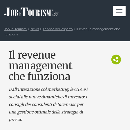
Togg
navi
Job In Tourism
>
News
>
La voce dell'esperto
>
Il revenue management che
funziona
Il revenue
management
che funziona
Dall’interazione col marketing, le OTA e i
social alle nuove dinamiche di mercato: i
consigli dei consulenti di Sicaniasc per
una gestione ottimale della strategia di
prezzo