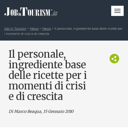
Togg
navi
Job In Tourism
>
News
>
News
>
Il personale, ingrediente base delle ricette per
i momenti di crisi e di crescita
Il personale,
ingrediente base
delle ricette per i
momenti di crisi
e di crescita
Di Marco Beaqua
, 15 Gennaio 2010