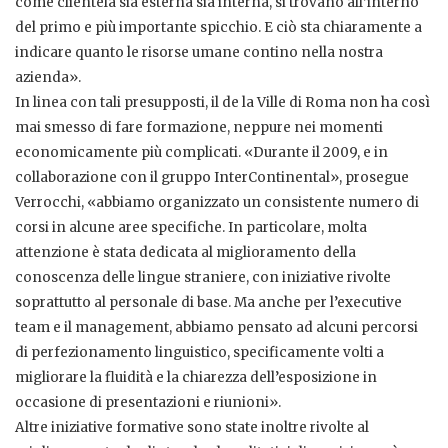
come clientela sia esterna sia interna, si trovano all’interno
del primo e più importante spicchio. E ciò sta chiaramente a
indicare quanto le risorse umane contino nella nostra
azienda».
In linea con tali presupposti, il de la Ville di Roma non ha così
mai smesso di fare formazione, neppure nei momenti
economicamente più complicati. «Durante il 2009, e in
collaborazione con il gruppo InterContinental», prosegue
Verrocchi, «abbiamo organizzato un consistente numero di
corsi in alcune aree specifiche. In particolare, molta
attenzione è stata dedicata al miglioramento della
conoscenza delle lingue straniere, con iniziative rivolte
soprattutto al personale di base. Ma anche per l’executive
team e il management, abbiamo pensato ad alcuni percorsi
di perfezionamento linguistico, specificamente volti a
migliorare la fluidità e la chiarezza dell’esposizione in
occasione di presentazioni e riunioni».
Altre iniziative formative sono state inoltre rivolte al