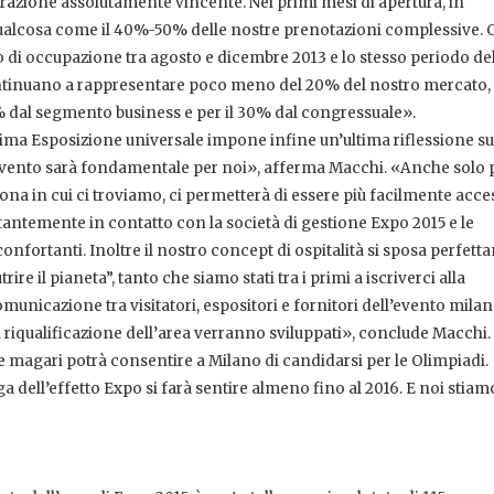
perazione assolutamente vincente. Nei primi mesi di apertura, in
qualcosa come il 40%-50% delle nostre prenotazioni complessive. O
so di occupazione tra agosto e dicembre 2013 e lo stesso periodo de
continuano a rappresentare poco meno del 20% del nostro mercato
50% dal segmento business e per il 30% dal congressuale».
ssima Esposizione universale impone infine un’ultima riflessione s
l’evento sarà fondamentale per noi», afferma Macchi. «Anche solo
a zona in cui ci troviamo, ci permetterà di essere più facilmente acces
tantemente in contatto con la società di gestione Expo 2015 e le
fortanti. Inoltre il nostro concept di ospitalità si sposa perfet
ire il pianeta”, tanto che siamo stati tra i primi a iscriverci alla
omunicazione tra visitatori, espositori e fornitori dell’evento mila
i riqualificazione dell’area verranno sviluppati», conclude Macchi. 
che magari potrà consentire a Milano di candidarsi per le Olimpiadi.
a dell’effetto Expo si farà sentire almeno fino al 2016. E noi stiam