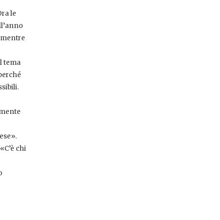
ra le
ll’anno
, mentre
ul tema
 perché
sibili.
tamente
nese».
«C’è chi
o