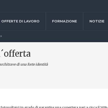
OFFERTE DI LAVORO
FORMAZIONE
NOTIZIE
ta
l´offerta
architrave di una forte identità
tovoltaici in grado di garantire una copertura pari a circa il 50%