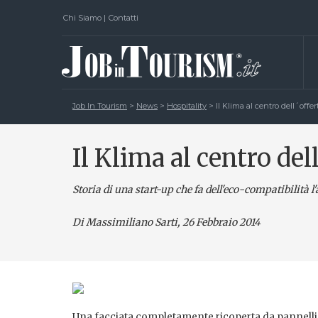
Chi Siamo
|
Contatti
Job In Tourism
>
News
>
Hospitality
>
Il Klima al centro dell´offer
Il Klima al centro del
Storia di una start-up che fa dell'eco-compatibilità l'
Di Massimiliano Sarti
, 26 Febbraio 2014
Una facciata completamente ricoperta da pannelli fo