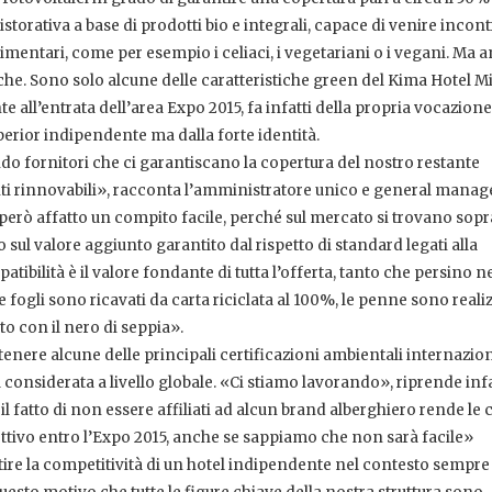
torativa a base di prodotti bio e integrali, capace di venire incont
imentari, come per esempio i celiaci, i vegetariani o i vegani. Ma 
triche. Sono solo alcune delle caratteristiche green del Kima Hotel M
nte all’entrata dell’area Expo 2015, fa infatti della propria vocazion
perior indipendente ma dalla forte identità.
o fornitori che ci garantiscano la copertura del nostro restante
ti rinnovabili», racconta l’amministratore unico e general manag
rò affatto un compito facile, perché sul mercato si trovano sopr
sul valore aggiunto garantito dal rispetto di standard legati alla
tibilità è il valore fondante di tutta l’offerta, tanto che persino ne
e fogli sono ricavati da carta riciclata al 100%, le penne sono reali
o con il nero di seppia».
tenere alcune delle principali certificazioni ambientali internaziona
ù considerata a livello globale. «Ci stiamo lavorando», riprende infa
l fatto di non essere affiliati ad alcun brand alberghiero rende le 
ettivo entro l’Expo 2015, anche se sappiamo che non sarà facile»
ntire la competitività di un hotel indipendente nel contesto sempre