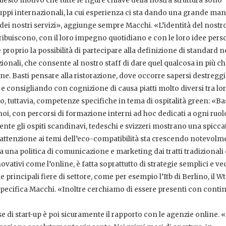
sto motivo che tutte le figure chiave della nostra struttura sono
ppi internazionali, la cui esperienza ci sta dando una grande man
d dei nostri servizi», aggiunge sempre Macchi. «L’identità del nostro
tribuiscono, con il loro impegno quotidiano e con le loro idee perso
he proprio la possibilità di partecipare alla definizione di standard 
ionali, che consente al nostro staff di dare quel qualcosa in più c
ne. Basti pensare alla ristorazione, dove occorre sapersi destregg
 e consigliando con cognizione di causa piatti molto diversi tra lo
o, tuttavia, competenze specifiche in tema di ospitalità green: «Ba
noi, con percorsi di formazione interni ad hoc dedicati a ogni ruo
amente gli ospiti scandinavi, tedeschi e svizzeri mostrano una spicca
 l’attenzione ai temi dell’eco-compatibilità sta crescendo notevol
otta una politica di comunicazione e marketing dai tratti tradizionali
ovativi come l’online, è fatta soprattutto di strategie semplici e v
 principali fiere di settore, come per esempio l’Itb di Berlino, il W
specifica Macchi. «Inoltre cerchiamo di essere presenti con contin
e di start-up è poi sicuramente il rapporto con le agenzie online. 