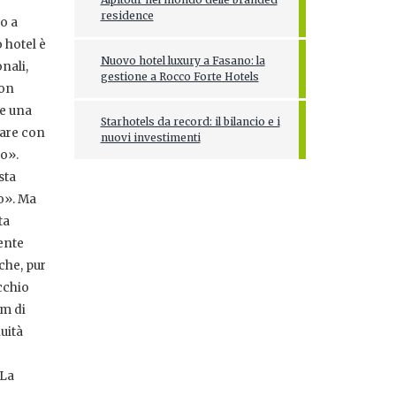
residence
o a
 hotel è
Nuovo hotel luxury a Fasano: la
nali,
gestione a Rocco Forte Hotels
non
he una
Starhotels da record: il bilancio e i
iare con
nuovi investimenti
ro».
sta
lo». Ma
ta
mente
 che, pur
ecchio
tm di
uità
«La