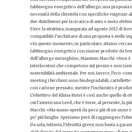
fabbisogno energetico dell’albergo; una proposta ris
necessità della clientela con specifiche esigenze al
due distributori per la ricarica di auto e moto elet
Fiere: la struttura, inaugurata ad agosto 2012 di fro
compatibile l’architrave di una proposta 4 stelle su
«In questo momento, in particolare, stiamo cercand
fabbisogno energetico con risorse prodotte da fon
dell’albergo meneghino, Massimo Macchi. «Non è pe
interlocutori che competono sul prezzo e non tanto 
sostenibilità ambientale. Per noi, invece, l’eco-compa
meeting i bicchieri sono biodegradabili, cartellette 
con cartone pressato, mentre l’inchiostro è prodott
L’obiettivo del Klima Hotel è così anche quello di ot
cui l’americana Leed, che è forse, al presente, la pi
Macchi. «Ma siamo aperti da poco più di un anno e i
po’ più lunghe. Speriamo però di raggiungere l’obi
Da sola, tuttavia, l’identità green non basta a gara