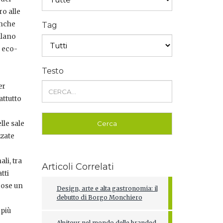
ro alle
anche
Tag
ilano
e eco-
Testo
er
attutto
lle sale
zzate
li, tra
Articoli Correlati
tti
cose un
Design, arte e alta gastronomia: il
debutto di Borgo Monchiero
 più
Alpitour nel mondo delle branded