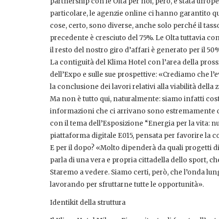
partnership con le Olta per noi, però, è stata un’o
particolare, le agenzie online ci hanno garantito 
cose, certo, sono diverse, anche solo perché il tas
precedente è cresciuto del 75%. Le Olta tuttavia 
il resto del nostro giro d’affari è generato per il 
La contiguità del Klima Hotel con l’area della pro
dell’Expo e sulle sue prospettive: «Crediamo che 
la conclusione dei lavori relativi alla viabilità dell
Ma non è tutto qui, naturalmente: siamo infatti cos
informazioni che ci arrivano sono estremamente con
con il tema dell’Esposizione “Energia per la vita: nutr
piattaforma digitale E015, pensata per favorire la c
E per il dopo? «Molto dipenderà da quali progetti d
parla di una vera e propria cittadella dello sport, 
Staremo a vedere. Siamo certi, però, che l’onda lung
lavorando per sfruttarne tutte le opportunità».
Identikit della struttura