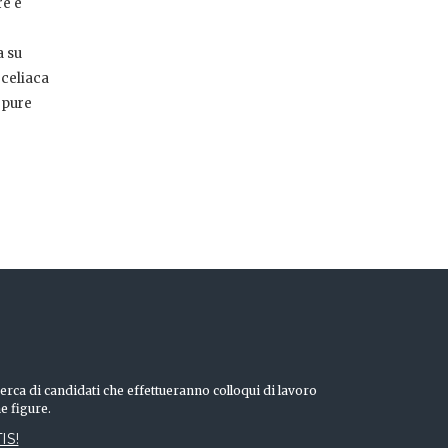
re e
a su
 celiaca
 pure
erca di candidati che effettueranno colloqui di lavoro
he figure.
IS!