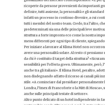
globalizzato del mercato contemporaneo: «È per que
ricoperte da persone provenienti da importanti gru
definire, tutti assieme, la personalità e gli standar
infatti un processo in continuo divenire, a cui con
tutti i membri del nostro team. Credo, tra l’altro, c
predeterminati sia una delle principali leve motivaz
struttura a forte impronta eco come la nostra impo
menu differenti per ogni tipo di cliente, spiegando
Per iniziare a lavorare al Klima Hotel non occorron
avere una personalità solare. Al resto ci pensiamo 
da chi è costituito il target della struttura? «Sicur
sensibilità per l’offerta green. Ultimamente, però,
anche tra gli italiani». Il Klima Hotel, peraltro, ad
non disdegnando affatto il ricorso ai canali più inn
stile. «A cominciare dal presidiare personalmente le
Londra, l’Imex di Francoforte o la Mitt di Mosca», 
anche sulle principali testate di settore».
Altro punto delicato di un hotel indipendente in fas