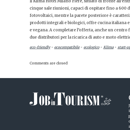
Il Klima Hotel Milano Fiere, situato di fronte all’ent
cinque sale riunioni, capaci di ospitare fino a 600
fotovoltaici, mentre la parete posteriore è caratter
prodotti integrali e biologici, offre cucina italian
e vegana. A completare l’offerta, anche un centro f
due distributori per la ricarica di auto e moto elettr
-
-
-
-
eco-friendly
ecocompatibile
ecologico
Klima
start-u
Comments are closed