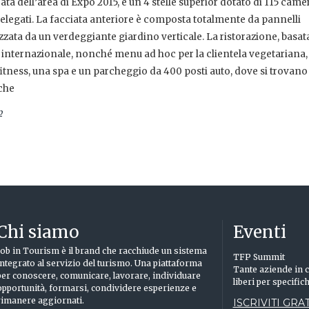
rata dell’area di Expo 2015, è un 4 stelle superior dotato di 115 came
 delegati. La facciata anteriore è composta totalmente da pannelli
izzata da un verdeggiante giardino verticale. La ristorazione, basat
a e internazionale, nonché menu ad hoc per la clientela vegetariana,
itness, una spa e un parcheggio da 400 posti auto, dove si trovano
iche
p
Chi siamo
Eventi
Job in Tourism è il brand che racchiude un sistema
TFP Summit
integrato al servizio del turismo. Una piattaforma
Tante aziende in c
per conoscere, comunicare, lavorare, individuare
liberi per specific
opportunità, formarsi, condividere esperienze e
rimanere aggiornati.
ISCRIVITI GRAT