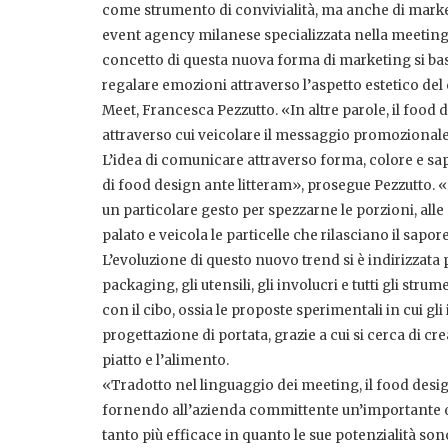
come strumento di convivialità, ma anche di marke
event agency milanese specializzata nella meeting i
concetto di questa nuova forma di marketing si basa 
regalare emozioni attraverso l’aspetto estetico del 
Meet, Francesca Pezzutto. «In altre parole, il food 
attraverso cui veicolare il messaggio promozional
L’idea di comunicare attraverso forma, colore e sapo
di food design ante litteram», prosegue Pezzutto. «D
un particolare gesto per spezzarne le porzioni, alle
palato e veicola le particelle che rilasciano il sapor
L’evoluzione di questo nuovo trend si è indirizzata pr
packaging, gli utensili, gli involucri e tutti gli str
con il cibo, ossia le proposte sperimentali in cui gl
progettazione di portata, grazie a cui si cerca di cr
piatto e l’alimento.
«Tradotto nel linguaggio dei meeting, il food desi
fornendo all’azienda committente un’importante o
tanto più efficace in quanto le sue potenzialità sono 