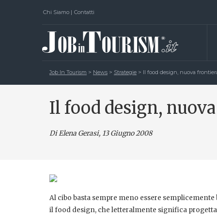
Chi Siamo
|
Contatti
Job In Tourism
>
News
>
Strategie
>
Il food design, nuova frontie
Il food design, nuova
Di Elena Gerasi
, 13 Giugno 2008
Al cibo basta sempre meno essere semplicemente b
il food design, che letteralmente significa progett