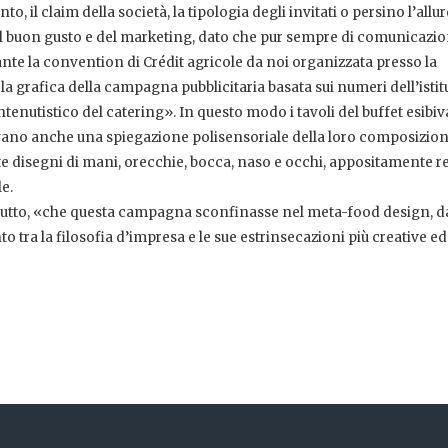
to, il claim della società, la tipologia degli invitati o persino l’allur
 del buon gusto e del marketing, dato che pur sempre di comunicazi
ante la convention di Crédit agricole da noi organizzata presso la
la grafica della campagna pubblicitaria basata sui numeri dell’istit
tenutistico del catering». In questo modo i tavoli del buffet esibiv
vano anche una spiegazione polisensoriale della loro composizion
te disegni di mani, orecchie, bocca, naso e occhi, appositamente re
e.
zzutto, «che questa campagna sconfinasse nel meta-food design, d
 tra la filosofia d’impresa e le sue estrinsecazioni più creative ed