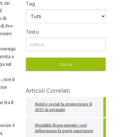
t, un
Tag
l
o di
 di Pro-
Testo
essivi
i esempi
nvita a
ia sul
 cioè il
ione
Articoli Correlati
 tra il
Hotel e social: la strategia per il
2025 in sei punti
mezzo è
Modalità di pagamento: così
influenzano la guest experience
a,