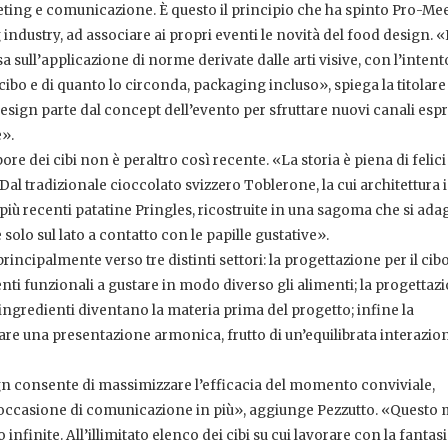
ting e comunicazione. È questo il principio che ha spinto Pro-Mee
ndustry, ad associare ai propri eventi le novità del food design. «I
sull’applicazione di norme derivate dalle arti visive, con l’intent
cibo e di quanto lo circonda, packaging incluso», spiega la titolare
design parte dal concept dell’evento per sfruttare nuovi canali espr
e».
re dei cibi non è peraltro così recente. «La storia è piena di felic
al tradizionale cioccolato svizzero Toblerone, la cui architettura i
 più recenti patatine Pringles, ricostruite in una sagoma che si adag
e solo sul lato a contatto con le papille gustative».
incipalmente verso tre distinti settori: la progettazione per il cibo,
umenti funzionali a gustare in modo diverso gli alimenti; la progettaz
i ingredienti diventano la materia prima del progetto; infine la
eare una presentazione armonica, frutto di un’equilibrata interazione
gn consente di massimizzare l’efficacia del momento conviviale,
ccasione di comunicazione in più», aggiunge Pezzutto. «Questo 
infinite. All’illimitato elenco dei cibi su cui lavorare con la fantasi