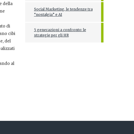
e della
Social Marketing, le tendenze tra
one
“nostalgia” e AI
uto di
5 generazioni a confronto: le
ano cibi
strategie per gli HR
e, del
alizzati
ando al