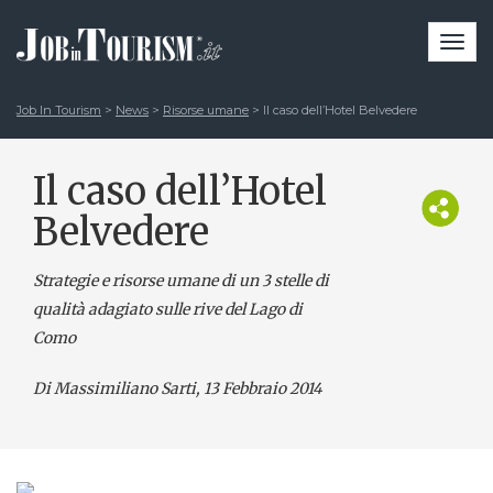
Togg
navi
Job In Tourism
>
News
>
Risorse umane
>
Il caso dell’Hotel Belvedere
Il caso dell’Hotel
Belvedere
Strategie e risorse umane di un 3 stelle di
qualità adagiato sulle rive del Lago di
Como
Di Massimiliano Sarti
, 13 Febbraio 2014