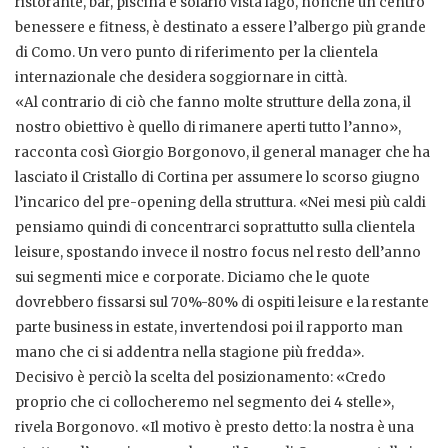
ristorante, bar, piscina e solario vista lago, nonché un centro
benessere e fitness, è destinato a essere l’albergo più grande
di Como. Un vero punto di riferimento per la clientela
internazionale che desidera soggiornare in città.
«Al contrario di ciò che fanno molte strutture della zona, il
nostro obiettivo è quello di rimanere aperti tutto l’anno»,
racconta così Giorgio Borgonovo, il general manager che ha
lasciato il Cristallo di Cortina per assumere lo scorso giugno
l’incarico del pre-opening della struttura. «Nei mesi più caldi
pensiamo quindi di concentrarci soprattutto sulla clientela
leisure, spostando invece il nostro focus nel resto dell’anno
sui segmenti mice e corporate. Diciamo che le quote
dovrebbero fissarsi sul 70%-80% di ospiti leisure e la restante
parte business in estate, invertendosi poi il rapporto man
mano che ci si addentra nella stagione più fredda».
Decisivo è perciò la scelta del posizionamento: «Credo
proprio che ci collocheremo nel segmento dei 4 stelle»,
rivela Borgonovo. «Il motivo è presto detto: la nostra è una