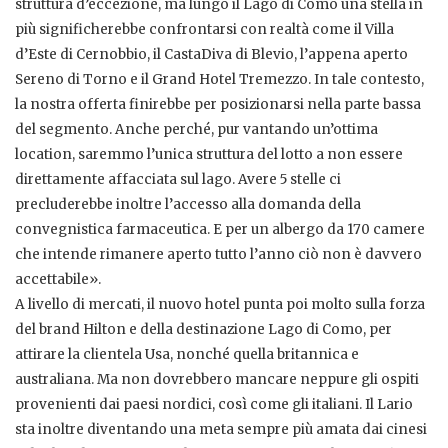
struttura d’eccezione, ma lungo il Lago di Como una stella in
più significherebbe confrontarsi con realtà come il Villa
d’Este di Cernobbio, il CastaDiva di Blevio, l’appena aperto
Sereno di Torno e il Grand Hotel Tremezzo. In tale contesto,
la nostra offerta finirebbe per posizionarsi nella parte bassa
del segmento. Anche perché, pur vantando un’ottima
location, saremmo l’unica struttura del lotto a non essere
direttamente affacciata sul lago. Avere 5 stelle ci
precluderebbe inoltre l’accesso alla domanda della
convegnistica farmaceutica. E per un albergo da 170 camere
che intende rimanere aperto tutto l’anno ciò non è davvero
accettabile».
A livello di mercati, il nuovo hotel punta poi molto sulla forza
del brand Hilton e della destinazione Lago di Como, per
attirare la clientela Usa, nonché quella britannica e
australiana. Ma non dovrebbero mancare neppure gli ospiti
provenienti dai paesi nordici, così come gli italiani. Il Lario
sta inoltre diventando una meta sempre più amata dai cinesi