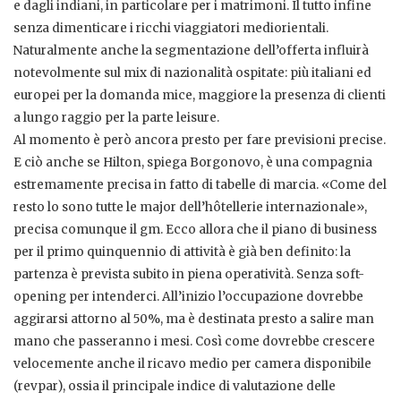
e dagli indiani, in particolare per i matrimoni. Il tutto infine
senza dimenticare i ricchi viaggiatori mediorientali.
Naturalmente anche la segmentazione dell’offerta influirà
notevolmente sul mix di nazionalità ospitate: più italiani ed
europei per la domanda mice, maggiore la presenza di clienti
a lungo raggio per la parte leisure.
Al momento è però ancora presto per fare previsioni precise.
E ciò anche se Hilton, spiega Borgonovo, è una compagnia
estremamente precisa in fatto di tabelle di marcia. «Come del
resto lo sono tutte le major dell’hôtellerie internazionale»,
precisa comunque il gm. Ecco allora che il piano di business
per il primo quinquennio di attività è già ben definito: la
partenza è prevista subito in piena operatività. Senza soft-
opening per intenderci. All’inizio l’occupazione dovrebbe
aggirarsi attorno al 50%, ma è destinata presto a salire man
mano che passeranno i mesi. Così come dovrebbe crescere
velocemente anche il ricavo medio per camera disponibile
(revpar), ossia il principale indice di valutazione delle