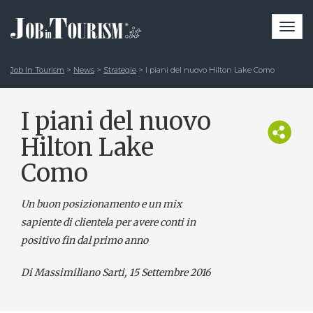
Togg
navi
Job In Tourism
>
News
>
Strategie
>
I piani del nuovo Hilton Lake Como
I piani del nuovo
Hilton Lake
Como
Un buon posizionamento e un mix
sapiente di clientela per avere conti in
positivo fin dal primo anno
Di Massimiliano Sarti
, 15 Settembre 2016