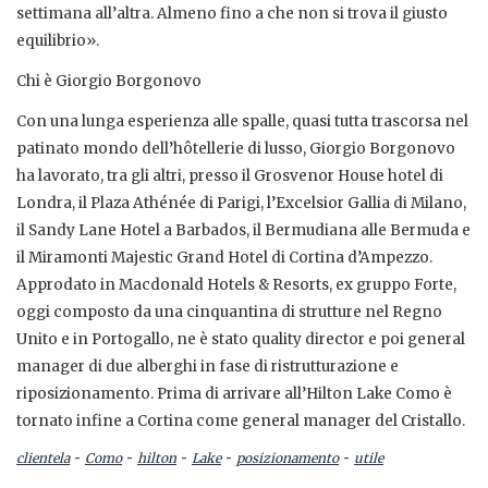
settimana all’altra. Almeno fino a che non si trova il giusto
equilibrio».
Chi è Giorgio Borgonovo
Con una lunga esperienza alle spalle, quasi tutta trascorsa nel
patinato mondo dell’hôtellerie di lusso, Giorgio Borgonovo
ha lavorato, tra gli altri, presso il Grosvenor House hotel di
Londra, il Plaza Athénée di Parigi, l’Excelsior Gallia di Milano,
il Sandy Lane Hotel a Barbados, il Bermudiana alle Bermuda e
il Miramonti Majestic Grand Hotel di Cortina d’Ampezzo.
Approdato in Macdonald Hotels & Resorts, ex gruppo Forte,
oggi composto da una cinquantina di strutture nel Regno
Unito e in Portogallo, ne è stato quality director e poi general
manager di due alberghi in fase di ristrutturazione e
riposizionamento. Prima di arrivare all’Hilton Lake Como è
tornato infine a Cortina come general manager del Cristallo.
-
-
-
-
-
clientela
Como
hilton
Lake
posizionamento
utile