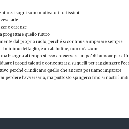
entare: i sogni sono motivatori fortissimi
ovesciarle
ezze e carenze
a progettare quello futuro
emente dal proprio ruolo, perché si continua a imparare sempre
r il minimo dettaglio, è un abitudine, non un’azione
, ma bisogna al tempo stesso conservare un po’ di humour per aff
iduare i propri talenti e concentrarsi su quelli per raggiungere l’ec
uttivo perché ci indicano quello che ancora possiamo imparare
r perdere l’avversario, ma piuttosto spingerci fino ai nostri limiti