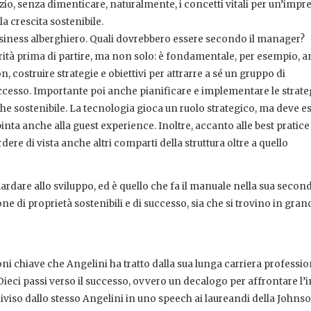
izio, senza dimenticare, naturalmente, i concetti vitali per un’impr
la crescita sostenibile.
usiness alberghiero. Quali dovrebbero essere secondo il manager?
rità prima di partire, ma non solo: è fondamentale, per esempio, a
, costruire strategie e obiettivi per attrarre a sé un gruppo di
uccesso. Importante poi anche pianificare e implementare le strate
che sostenibile. La tecnologia gioca un ruolo strategico, ma deve e
pinta anche alla guest experience. Inoltre, accanto alle best pratice
dere di vista anche altri comparti della struttura oltre a quello
ardare allo sviluppo, ed è quello che fa il manuale nella sua second
ne di proprietà sostenibili e di successo, sia che si trovino in grand
zioni chiave che Angelini ha tratto dalla sua lunga carriera professio
Dieci passi verso il successo, ovvero un decalogo per affrontare l’
iviso dallo stesso Angelini in uno speech ai laureandi della Johns