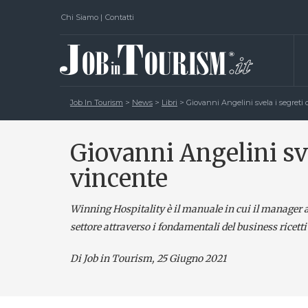
Chi Siamo
|
Contatti
Job In Tourism
>
News
>
Libri
>
Giovanni Angelini svela i segreti d
Giovanni Angelini svel
vincente
Winning Hospitality è il manuale in cui il manager al
settore attraverso i fondamentali del business ricett
Di Job in Tourism, 25 Giugno 2021