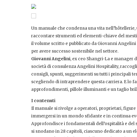
Un manuale che condensa una vita nell’hôtellerie, u
raccontare strumenti ed elementi-chiave del mestie
il volume scritto e pubblicato da Giovanni Angelini 
per avere successo sostenibile nel settore.
Giovanni Angelini
, ex ceo Shangri-La e manager di
società di consulenza Angelini Hospitality, raccogl
consigli, spunti, suggerimenti su tutti i principali 
scegliendo di intraprendere questa carriera. E lo 
approfondimenti, pillole illuminanti e un taglio bril
I contenuti
Il manuale si rivolge a operatori, proprietari, fig
immergersi in un mondo sfidante e in continua ev
Approfondisce i fondamentali dell’ospitalità e del s
si snodano in 28 capitoli, ciascuno dedicato a un e