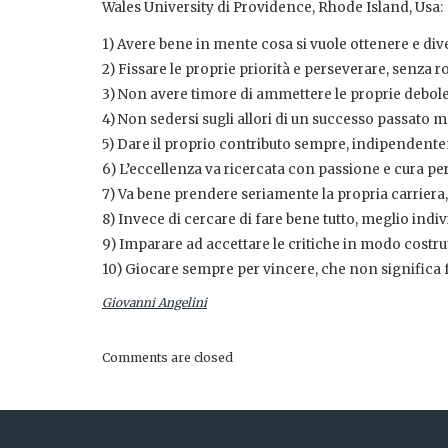
Wales University di Providence, Rhode Island, Usa:
1) Avere bene in mente cosa si vuole ottenere e div
2) Fissare le proprie priorità e perseverare, senza r
3) Non avere timore di ammettere le proprie debol
4) Non sedersi sugli allori di un successo passato m
5) Dare il proprio contributo sempre, indipendent
6) L’eccellenza va ricercata con passione e cura pe
7) Va bene prendere seriamente la propria carriera
8) Invece di cercare di fare bene tutto, meglio indiv
9) Imparare ad accettare le critiche in modo costr
10) Giocare sempre per vincere, che non significa fa
Giovanni Angelini
Comments are closed