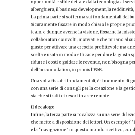
opportunità e sfide dettate dalla tecnologia al serv
alberghiera, il business development, la redditività, 
La prima parte si sofferma sui fondamentali del b
Sicuramente fissare in modo chiaro le proprie prio
team, e dunque averne la visione, fissarne la mission
collaboratori coinvolti, motivati e che mirano al s
giuste per attivare una crescita profittevole ma an
scelta e usata in modo efficace per dare la giusta s
ridurre i costi e guidare le revenue, non bisogna per
dell’accomodation, in primis l’F&B.
Una volta fissati i fondamentali, è il momento di gu
con una serie di consigli per la creazione e la gestio
sia che si tratti di resort in aree remote.
Il decalogo
Infine, la terza parte si focalizza su una serie di le
che mette a disposizione dei lettori. Un esempio? “
e la “navigazione” in questo mondo ricettivo, cond