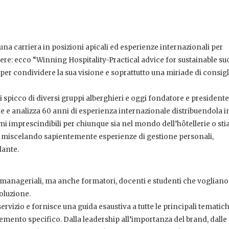
na carriera in posizioni apicali ed esperienze internazionali per
re: ecco “Winning Hospitality-Practical advice for sustainable suc
per condividere la sua visione e soprattutto una miriade di consigli
 spicco di diversi gruppi alberghieri e oggi fondatore e presidente
ie e analizza 60 anni di esperienza internazionale distribuendola i
temi imprescindibili per chiunque sia nel mondo dell’hôtellerie o sti
fa miscelando sapientemente esperienze di gestione personali,
lante.
ure manageriali, ma anche formatori, docenti e studenti che vogliano
oluzione.
ervizio e fornisce una guida esaustiva a tutte le principali tematic
lemento specifico. Dalla leadership all’importanza del brand, dalle