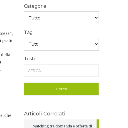
Categorie
Tag
cess” ,
 pratici
 della
Testo
n
a
Articoli Correlati
he, che
Matching tra domanda e offerta di