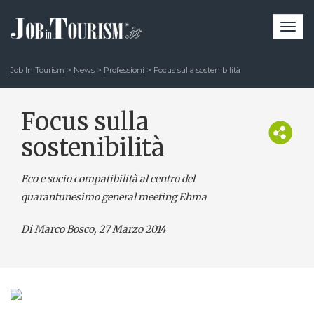
Togg
navi
Job In Tourism
>
News
>
Professioni
>
Focus sulla sostenibilità
Focus sulla
sostenibilità
Eco e socio compatibilità al centro del
quarantunesimo general meeting Ehma
Di Marco Bosco
, 27 Marzo 2014