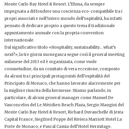
Monte Carlo Bay Hotel & Resort. L’Ehma, da sempre
impegnata a diffondere una coscienza eco-compatibile tra i
propri associati e nell’intero mondo dell’ospitalità, ha infatti
pensato di dedicare proprio a questo tema il tradizionale
appuntamento annuale con la propria convention
internazionale.
Dal significativo titolo «Hospitality, sustainability… what’s
next?», la tre giorni monegasca segue così il general meeting
milanese del 2013 ed è organizzata, come vuole
consuetudine, da un comitato di vera eccezione, composto
da alcuni tra i principali protagonisti dell’ospitalità del
Principato di Monaco, che hanno lavorato alacremente per
la migliore riuscita della kermesse. Stiamo parlando, in
particolare, di alcuni general manager come Manuel De
Vasconcelos del Le Méridien Beach Plaza, Sergio Mangini del
Monte Carlo Bay Hotel & Resort, Richard Duvauchelle di Jesta
Capital France, Siegfried Poppe del Riviera Marriott Hotel La
Porte de Monaco, e Pascal Camia dell’Hotel Hermitage.