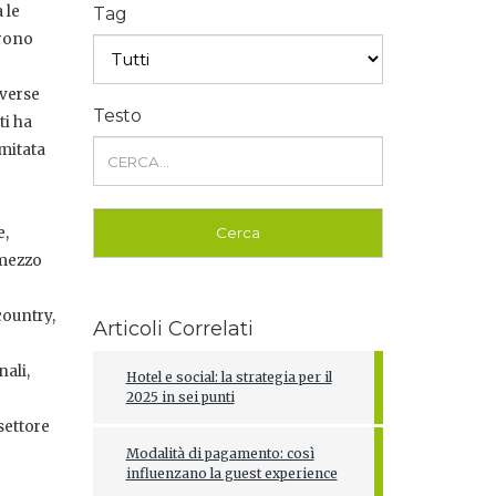
 le
Tag
arono
iverse
Testo
ti ha
mitata
e,
 mezzo
country,
Articoli Correlati
ali,
Hotel e social: la strategia per il
2025 in sei punti
settore
Modalità di pagamento: così
influenzano la guest experience