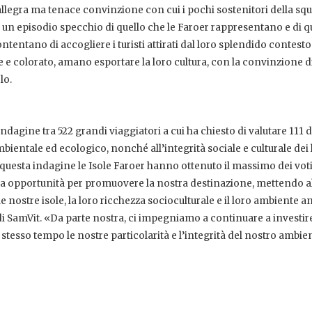
allegra ma tenace convinzione con cui i pochi sostenitori della sq
 un episodio specchio di quello che le Faroer rappresentano e di q
ontentano di accogliere i turisti attirati dal loro splendido contesto
le e colorato, amano esportare la loro cultura, con la convinzione d
lo.
dagine tra 522 grandi viaggiatori a cui ha chiesto di valutare 111 
bientale ed ecologico, nonché all’integrità sociale e culturale dei 
questa indagine le Isole Faroer hanno ottenuto il massimo dei voti
tima opportunità per promuovere la nostra destinazione, mettendo a
le nostre isole, la loro ricchezza socioculturale e il loro ambiente 
i SamVit. «Da parte nostra, ci impegniamo a continuare a investir
lo stesso tempo le nostre particolarità e l’integrità del nostro ambie