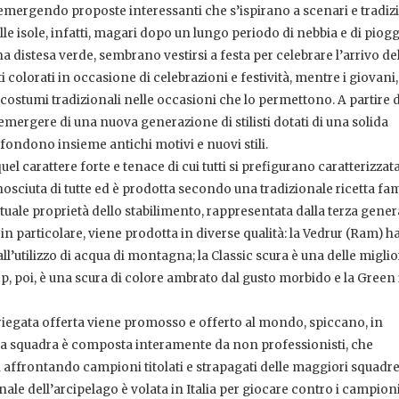
o emergendo proposte interessanti che s’ispirano a scenari e tradiz
lle isole, infatti, magari dopo un lungo periodo di nebbia e di pioggi
una distesa verde, sembrano vestirsi a festa per celebrare l’arrivo del
 colorati in occasione di celebrazioni e festività, mentre i giovani,
 costumi tradizionali nelle occasioni che lo permettono. A partire 
ll’emergere di una nuova generazione di stilisti dotati di una solida
fondono insieme antichi motivi e nuovi stili.
uel carattere forte e tenace di cui tutti si prefigurano caratterizzata
onosciuta di tutte ed è prodotta secondo una tradizionale ricetta fam
l’attuale proprietà dello stabilimento, rappresentata dalla terza gene
, in particolare, viene prodotta in diverse qualità: la Vedrur (Ram) h
ll’utilizzo di acqua di montagna; la Classic scura è una delle miglio
ep, poi, è una scura di colore ambrato dal gusto morbido e la Green
variegata offerta viene promosso e offerto al mondo, spiccano, in
r. La squadra è composta interamente da non professionisti, che
affrontando campioni titolati e strapagati delle maggiori squadr
ale dell’arcipelago è volata in Italia per giocare contro i campioni