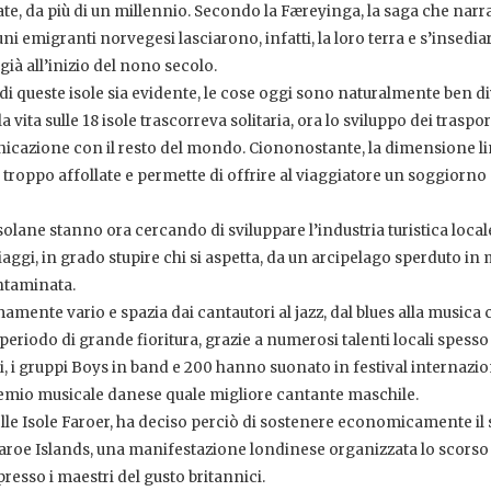
tate, da più di un millennio. Secondo la Færeyinga, la saga che narra
uni emigranti norvegesi lasciarono, infatti, la loro terra e s’insedi
 già all’inizio del nono secolo.
di queste isole sia evidente, le cose oggi sono naturalmente ben d
 vita sulle 18 isole trascorreva solitaria, ora lo sviluppo dei traspor
icazione con il resto del mondo. Ciononostante, la dimensione li
 troppo affollate e permette di offrire al viaggiatore un soggiorno
 isolane stanno ora cercando di sviluppare l’industria turistica local
iaggi, in grado stupire chi si aspetta, da un arcipelago sperduto in
ntaminata.
mente vario e spazia dai cantautori al jazz, dal blues alla musica 
riodo di grande fioritura, grazie a numerosi talenti locali spesso
, i gruppi Boys in band e 200 hanno suonato in festival internazion
premio musicale danese quale migliore cantante maschile.
lle Isole Faroer, ha deciso perciò di sostenere economicamente il 
 Faroe Islands, una manifestazione londinese organizzata lo scorso
 presso i maestri del gusto britannici.