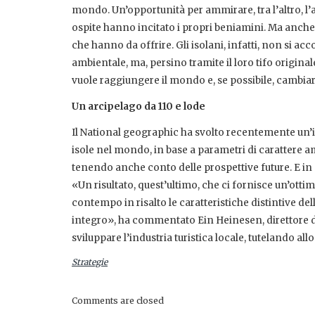
mondo. Un’opportunità per ammirare, tra l’altro, l’
ospite hanno incitato i propri beniamini. Ma anche
che hanno da offrire. Gli isolani, infatti, non si acc
ambientale, ma, persino tramite il loro tifo origina
vuole raggiungere il mondo e, se possibile, cambiar
Un arcipelago da 110 e lode
Il National geographic ha svolto recentemente un’in
isole nel mondo, in base a parametri di carattere am
tenendo anche conto delle prospettive future. E in 
«Un risultato, quest’ultimo, che ci fornisce un’ot
contempo in risalto le caratteristiche distintive del
integro», ha commentato Ein Heinesen, direttore d
sviluppare l’industria turistica locale, tutelando al
Strategie
Comments are closed