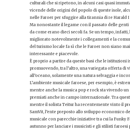
culturali che si ripetono, in alcuni casi quasi immu
vicende delle origini del popolo di queste isole, alc
nelle Faroer per sfuggire alla tirannia di re Harald I
Ma nonostante il legame con il passato delle genti 
da come erano dieci secoli fa. Se un tempo, infatti, la
migliorato notevolmente i collegamenti e la comun
del turismo locale fa sì che le Faroer non siano mai
interessante e piacevole.
È proprio a partire da queste basi che le istituzioni
promuovendo, tra l’altro, una variegata offerta di v
all’oceano, solamente una natura selvaggia e inco
L’ambiente musicale faroese, per esempio, è estrema
mentre anche la musica pop e rock sta vivendo un pe
premiati anche in campo internazionale. Tra questi
mentre il solista Teitur ha recentemente vinto il 
SamVit, l’ente preposto allo sviluppo economico de
musicale con parecchie iniziative tra cui la Funky
autunno per lanciare i musicisti e gli stilisti faroesi