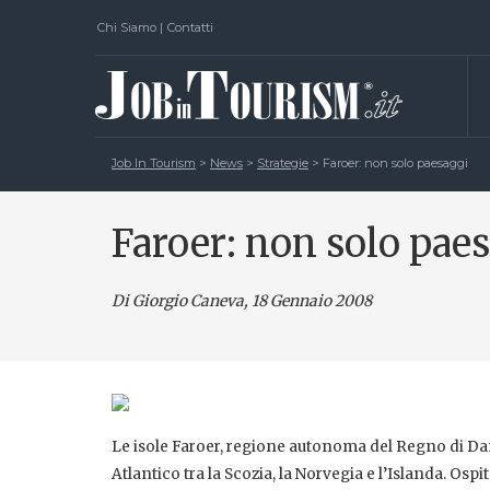
Chi Siamo
|
Contatti
Job In Tourism
>
News
>
Strategie
>
Faroer: non solo paesaggi
Faroer: non solo pae
Di Giorgio Caneva
, 18 Gennaio 2008
Le isole Faroer, regione autonoma del Regno di Da
Atlantico tra la Scozia, la Norvegia e l’Islanda. Os