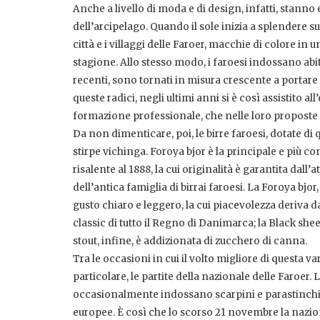
Anche a livello di moda e di design, infatti, stann
dell’arcipelago. Quando il sole inizia a splendere su
città e i villaggi delle Faroer, macchie di colore in 
stagione. Allo stesso modo, i faroesi indossano abiti
recenti, sono tornati in misura crescente a portare
queste radici, negli ultimi anni si è così assistito a
formazione professionale, che nelle loro proposte 
Da non dimenticare, poi, le birre faroesi, dotate di q
stirpe vichinga. Foroya bjor è la principale e più c
risalente al 1888, la cui originalità è garantita dal
dell’antica famiglia di birrai faroesi. La Foroya bjor
gusto chiaro e leggero, la cui piacevolezza deriva da
classic di tutto il Regno di Danimarca; la Black she
stout, infine, è addizionata di zucchero di canna.
Tra le occasioni in cui il volto migliore di questa 
particolare, le partite della nazionale delle Faroe
occasionalmente indossano scarpini e parastinchi 
europee. È così che lo scorso 21 novembre la nazion