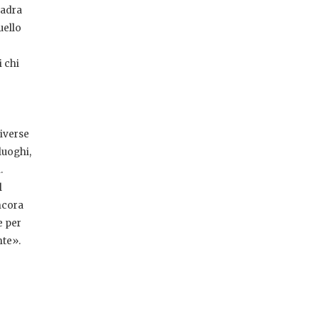
uadra
uello
i chi
diverse
luoghi,
.
l
ancora
e per
nte».