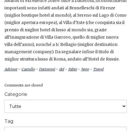
Awards of excellence 2016»: oltre a Datteroni, riconoscimenti
importanti sono infatti andati al Brunelleschi di Firenze
(miglior boutique hotel al mondo), al Sereno sul Lago di Como
(miglior apertura europea), al Villa d’Este (che conquista sia il
premio di miglior hotel di lusso al mondo sia, grazie
all’inaugurazione di Villa Garrovo, quello di miglior nuova
villa dell’anno), nonché a Ic Bellagio (miglior destination
management company). Da segnalare infine il titolo di
miglior struttura lusso di Roma, andato all’Hotel de Russie.
-
-
-
-
-
-
Advisor
Castello
Datteroni
del
Fabio
Nero
Travel
Comments are closed
Categorie
Tag