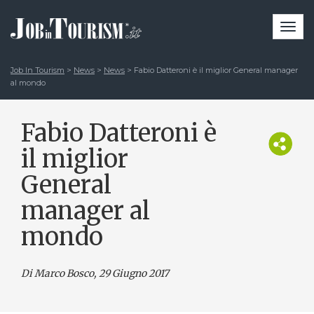
Togg
navi
Job In Tourism
>
News
>
News
>
Fabio Datteroni è il miglior General manager
al mondo
Fabio Datteroni è
il miglior
General
manager al
mondo
Di Marco Bosco
, 29 Giugno 2017