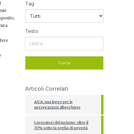
H
Tag
 mie
sposito,
tura
Testo
sfere
e
Articoli Correlati
AICA: una legge per le
aggregazioni alberghiere
Lavoratori del turismo: oltre il
70% sotto la soglia di povertà