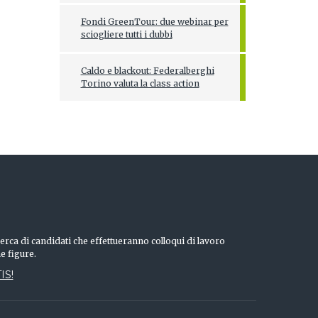
Fondi GreenTour: due webinar per
sciogliere tutti i dubbi
Caldo e blackout: Federalberghi
Torino valuta la class action
erca di candidati che effettueranno colloqui di lavoro
he figure.
IS!