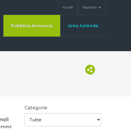
Accedi
Registrati
Pubblica Annuncio
Area Aziende
Categorie
sugli
icevere