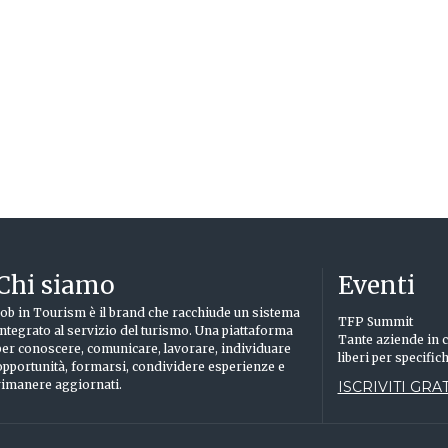
Chi siamo
Eventi
Job in Tourism è il brand che racchiude un sistema
TFP Summit
integrato al servizio del turismo. Una piattaforma
Tante aziende in c
per conoscere, comunicare, lavorare, individuare
liberi per specific
opportunità, formarsi, condividere esperienze e
rimanere aggiornati.
ISCRIVITI GRAT