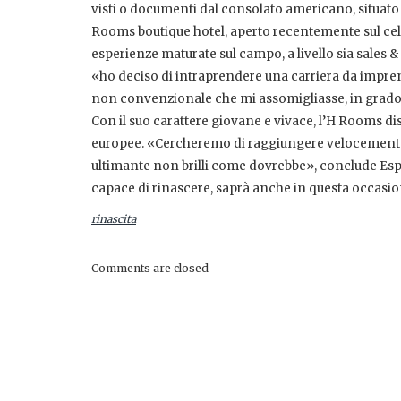
visti o documenti dal consolato americano, situato a
Rooms boutique hotel, aperto recentemente sul ce
esperienze maturate sul campo, a livello sia sales &
«ho deciso di intraprendere una carriera da impren
non convenzionale che mi assomigliasse, in grado d
Con il suo carattere giovane e vivace, l’H Rooms di
europee. «Cercheremo di raggiungere velocemente g
ultimante non brilli come dovrebbe», conclude Espos
capace di rinascere, saprà anche in questa occasion
rinascita
Comments are closed