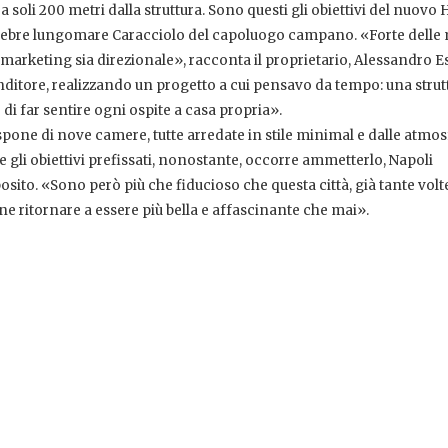
 soli 200 metri dalla struttura. Sono questi gli obiettivi del nuovo 
lebre lungomare Caracciolo del capoluogo campano. «Forte delle
 marketing sia direzionale», racconta il proprietario, Alessandro E
ditore, realizzando un progetto a cui pensavo da tempo: una strut
i far sentire ogni ospite a casa propria».
spone di nove camere, tutte arredate in stile minimal e dalle atmo
li obiettivi prefissati, nonostante, occorre ammetterlo, Napoli
ito. «Sono però più che fiducioso che questa città, già tante volt
e ritornare a essere più bella e affascinante che mai».