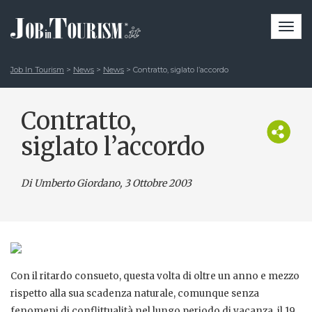
Togg
navi
Job In Tourism
>
News
>
News
>
Contratto, siglato l’accordo
Contratto,
siglato l’accordo
Di Umberto Giordano
, 3 Ottobre 2003
Con il ritardo consueto, questa volta di oltre un anno e mezzo
rispetto alla sua scadenza naturale, comunque senza
fenomeni di conflittualità nel lungo periodo di vacanza, il 19