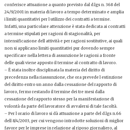
conferisce attuazione a quanto previsto dal d.lgs n. 368 del
24/9/2001 in materia di lavoro a tempo determinato e amplia
i limiti quantitativi per l utilizzo dei contratti a termine.
Infatti, una particolare attenzione è stata dedicata ai contratti
a termine stipulati per ragioni di stagionalità, per
intensificazione dell attività e per ragioni sostitutive, ai quali
non si applicano limiti quantitativi pur dovendo sempre
specificare nella lettera di assunzione le ragioni a fronte
delle quali viene apposto il termine al contratto di lavoro.
– Ë stata inoltre disciplinata la materia del diritto di
precedenza nella riassunzione, che ora prevede l estinzione
del diritto entro un anno dalla cessazione del rapporto di
lavoro, fermo restando il termine dei tre mesi dalla
cessazione del rapporto stesso per la manifestazione di
volontà da parte del lavoratore di avvalersi di tale facoltà.
– Per l orario di lavoro si dà attuazione a parte del d.lgs n.66
dell 8/4/2003, per cui vengono introdotte soluzioni di miglior
favore per le imprese in relazione al riposo giornaliero, al