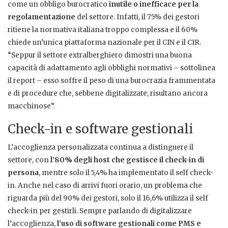
come un obbligo burocratico
inutile o inefficace per la
regolamentazione
del settore. Infatti, il 75% dei gestori
ritiene la normativa italiana troppo complessa e il 60%
chiede un’unica piattaforma nazionale per il CIN e il CIR.
“Seppur il settore extralberghiero dimostri una buona
capacità di adattamento agli obblighi normativi – sottolinea
il report – esso soffre il peso di una burocrazia frammentata
e di procedure che, sebbene digitalizzate, risultano ancora
macchinose”.
Check-in e software gestionali
L’accoglienza personalizzata continua a distinguere il
settore, con
l’80% degli host che gestisce il check-in di
persona
, mentre solo il 5,4% ha implementato il self check-
in. Anche nel caso di arrivi fuori orario, un problema che
riguarda più del 90% dei gestori, solo il 16,6% utilizza il self
check-in per gestirli. Sempre parlando di digitalizzare
l’accoglienza,
l’uso di software gestionali come PMS e