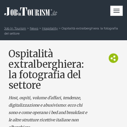
Togg
navi
Job In Tourism
>
News
>
Hospitality
>
Ospitalità extralberghiera: la fotografia
del settore
Ospitalità
extralberghiera:
la fotografia del
settore
Host, ospiti, volume d'affari, tendenze,
digitalizzazione e abusivismo: ecco chi
sono e come operano i bed and breakfast e
le altre strutture ricettive italiane non