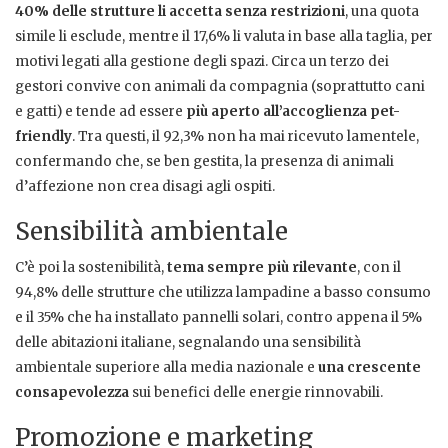
40% delle strutture li accetta senza restrizioni
, una quota
simile li esclude, mentre il 17,6% li valuta in base alla taglia, per
motivi legati alla gestione degli spazi. Circa un terzo dei
gestori convive con animali da compagnia (soprattutto cani
e gatti) e tende ad essere
più aperto all’accoglienza pet-
friendly
. Tra questi, il 92,3% non ha mai ricevuto lamentele,
confermando che, se ben gestita, la presenza di animali
d’affezione non crea disagi agli ospiti.
Sensibilità ambientale
C’è poi la sostenibilità,
tema sempre più rilevante
, con il
94,8% delle strutture che utilizza lampadine a basso consumo
e il 35% che ha installato pannelli solari, contro appena il 5%
delle abitazioni italiane, segnalando una sensibilità
ambientale superiore alla media nazionale e
una crescente
consapevolezza
sui benefici delle energie rinnovabili.
Promozione e marketing