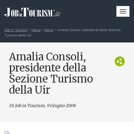
Togg
navi
Job In Tourism
>
News
>
News
>
Amalia Consoli, presidente della Sezione
Turismo della Uir
Amalia Consoli,
presidente della
Sezione Turismo
della Uir
Di Job in Tourism, 9 Giugno 2006