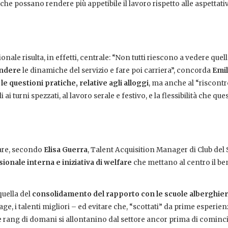
che possano rendere più appetibile il lavoro rispetto alle aspettati
nale risulta, in effetti, centrale: “Non tutti riescono a vedere quel
endere
le dinamiche del servizio e fare poi carriera”, concorda
Emil
le questioni pratiche, relative agli alloggi
, ma anche al “riscontr
i turni spezzati, al lavoro serale e festivo, e la flessibilità che que
vare, secondo
Elisa Guerra
, Talent Acquisition Manager di Club del 
onale interna e iniziativa di welfare
che mettano al centro il be
quella del
consolidamento del rapporto con le scuole alberghier
stage, i talenti migliori – ed evitare che, “scottati” da prime esperi
de rang di domani si allontanino dal settore ancor prima di cominci