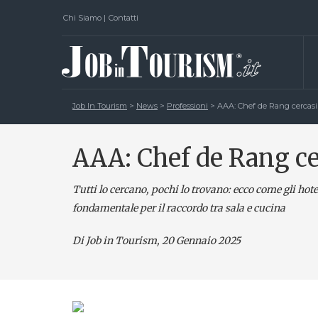
Chi Siamo
|
Contatti
Job In Tourism
>
News
>
Professioni
>
AAA: Chef de Rang cercasi
AAA: Chef de Rang ce
Tutti lo cercano, pochi lo trovano: ecco come gli hote
fondamentale per il raccordo tra sala e cucina
Di Job in Tourism, 20 Gennaio 2025