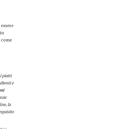
a essere
 in
e, come
 piatti
dienti e
oni
enze
ne, la
equisito