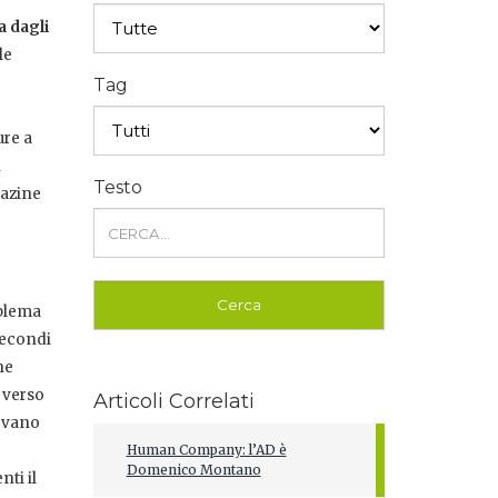
a dagli
le
Tag
ure a
i
Testo
gazine
oblema
 secondi
he
 verso
Articoli Correlati
rovano
Human Company: l’AD è
Domenico Montano
ti il