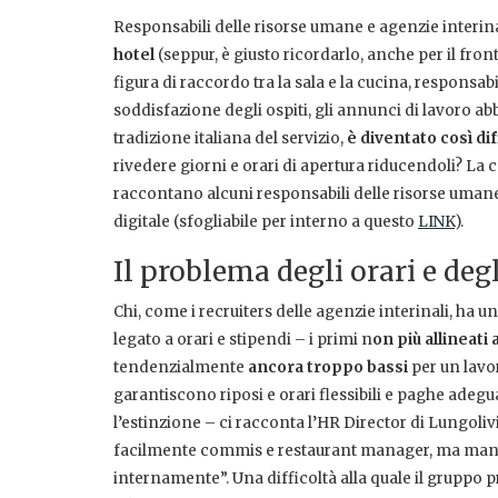
Responsabili delle risorse umane e agenzie interina
hotel
(seppur, è giusto ricordarlo, anche per il fron
figura di raccordo tra la sala e la cucina, responsab
soddisfazione degli ospiti, gli annunci di lavoro ab
tradizione italiana del servizio,
è diventato così dif
rivedere giorni e orari di apertura riducendoli? La 
raccontano alcuni responsabili delle risorse uman
digitale (sfogliabile per interno a questo
LINK
).
Il problema degli orari e deg
Chi, come i recruiters delle agenzie interinali, ha 
legato a orari e stipendi – i primi n
on più allineati 
tendenzialmente
ancora troppo bassi
per un lavo
garantiscono riposi e orari flessibili e paghe adeg
l’estinzione – ci racconta l’HR Director di Lungoli
facilmente commis e restaurant manager, ma mancan
internamente”. Una difficoltà alla quale il gruppo