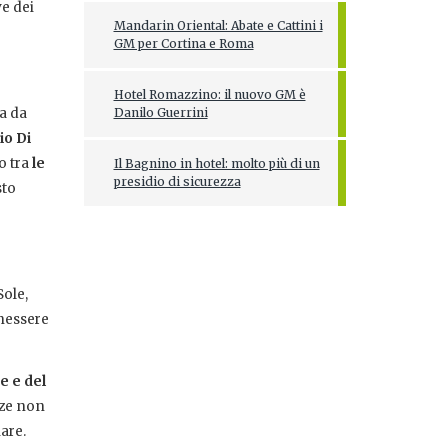
ve dei
Mandarin Oriental: Abate e Cattini i
GM per Cortina e Roma
Hotel Romazzino: il nuovo GM è
la da
Danilo Guerrini
io Di
o tra
le
Il Bagnino in hotel: molto più di un
presidio di sicurezza
sto
Sole,
nessere
e e del
enze non
are.