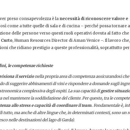
aver preso consapevolezza è la
necessità di riconoscere valore e
osì come a tutte quelle di sala e di cucina – perché possa tornare 
ione delle persone verso questi ruoli operativi dovuta al fatto che
a Curto
, Human Resources Director di Aman Venice –. Il lavoro ch
ioni che ridiano prestigio a queste professionalità, soprattutto per
udini, le competenze richieste
isiona il servizio
nella propria area di competenza assicurandosi che i
rado di suggerire abbinamenti di vini e rispondere a domande sugli ingre
astronomica complessiva degli ospiti. La sua capacità di
gestire situazi
za nel mantenere la soddisfazione del cliente. Per questo, tra le compet
istenza
allo stress e capacità di coordinare il team.
Fondamentale è, infi
i tutto, ma anche di altre lingue che, in determinati contesti, sono un r
co nelle destinazioni del lago di Garda).