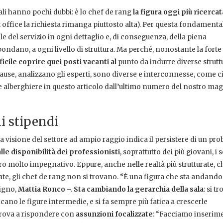
li hanno pochi dubbi: è lo chef de rang
la figura oggi più ricercat
t office la richiesta rimanga piuttosto alta). Per questa fondamenta
ile del servizio in ogni dettaglio e, di conseguenza, della piena
bondano, a ogni livello di struttura. Ma perché, nonostante la forte
ficile coprire quei posti vacanti al
punto da indurre diverse strutt
cause, analizzano gli esperti, sono diverse e interconnesse, come c
e alberghiere in questo articolo dall’ultimo numero del nostro ma
li stipendi
una visione del settore ad ampio raggio indica il persistere di un pr
alle disponibilità dei professionisti
, soprattutto dei più giovani, i
ro molto impegnativo. Eppure, anche nelle realtà più strutturate, c
uate, gli chef de rang non si trovano. “È una figura che sta andando
vigno,
Mattia Ronco
–.
Sta cambiando la gerarchia della sala
: si t
o le figure intermedie, e si fa sempre più fatica a crescerle
 prova a rispondere con
assunzioni focalizzate
: “Facciamo inserimen