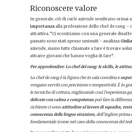
Riconoscere valore
In generale, ciò di cui le aziende sembrano ormai 
importanza
alla professione dello chef de rang – c
attrattiva. “Ci scontriamo con una generale disaffez
passato sono stati spesso sminuiti – analizza
Giuli
aziende, siamo tutte chiamate a fare è trovare soluz
attrarre giovani che hanno voglia di fare”.
Per approfondire:
Lo chef del rang: le skills, le attit
Lo chef de rang è la figura che in sala coordina e
superv
vengano serviti con precisione e tempestività. È in g
le tecniche di cottura, migliorando così l’esperienza g
delicate con calma e competenza
può fare la differen
richieste ci sono
attitudine al lavoro di squadra, res
conoscenza delle lingue straniere,
dell’inglese prima d
fondamentale (come nel caso della conoscenza del tedes