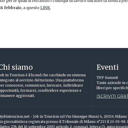
 per le quali si terranno i colloqui di lavoro durante la nostra job 
8 febbraio
, a questo
LINK
.
Chi siamo
Eventi
Job in Tourism è il brand che racchiude un sistema
TFP Summit
integrato al servizio del turismo. Una piattaforma
Tante aziende in c
per conoscere, comunicare, lavorare, individuare
liberi per specific
opportunità, formarsi, condividere esperienze e
rimanere aggiornati.
ISCRIVITI GRAT
info@jobintourism.net - Job in Tourism srl Via Giuseppe Mussi 4, 20154 Milan
ta giornalistisca registrata presso il Tribunale di Milano n°213 il 23-03-98.
ativo 276 del 10 settembre 2003 articolo 2, comma1, lettera C), autorizzazi