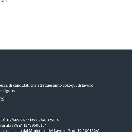
fair
erca di candidati che effettueranno colloqui di lavoro
he figure.
IS!
o Tel. 02/48519477 fax 02/48025154
 Partita IVA n° 12479500154
one rilasciata dal Ministero del Lavoro Prot. 39 / 0018241